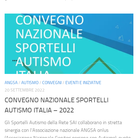
ANGSA
/
AUTISMO
/
CONVEGNI
/
EVENTI E INIZIATIVE
20 SETTEMBRE 2022
CONVEGNO NAZIONALE SPORTELLI
AUTISMO ITALIA – 2022
Gli Sportelli Autismo della Rete SAI collaborano in stretta
sinergia con l’Associazione nazionale ANGSA onlus
(Associazione Nazionale Genitori persone con Autismo), punto