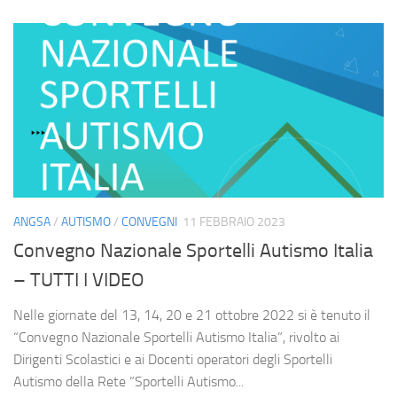
ANGSA
/
AUTISMO
/
CONVEGNI
11 FEBBRAIO 2023
Convegno Nazionale Sportelli Autismo Italia
– TUTTI I VIDEO
Nelle giornate del 13, 14, 20 e 21 ottobre 2022 si è tenuto il
“Convegno Nazionale Sportelli Autismo Italia”, rivolto ai
Dirigenti Scolastici e ai Docenti operatori degli Sportelli
Autismo della Rete “Sportelli Autismo...