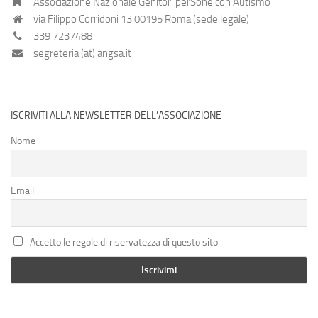
Associazione Nazionale Genitori perSone con Autismo
via Filippo Corridoni 13 00195 Roma (sede legale)
339 7237488
segreteria (at) angsa.it
ISCRIVITI ALLA NEWSLETTER DELL’ASSOCIAZIONE
Nome
Email
Accetto le regole di riservatezza di questo sito