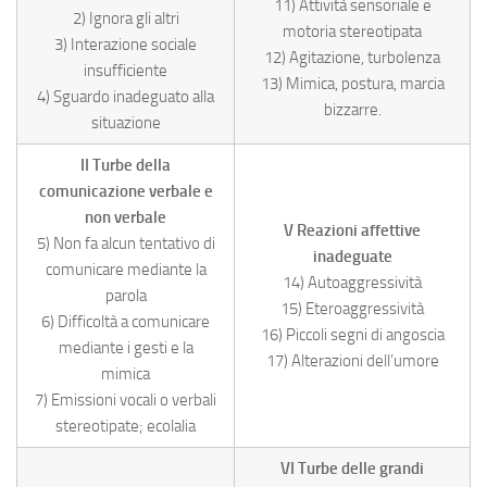
11) Attività sensoriale e
2) Ignora gli altri
motoria stereotipata
3) Interazione sociale
12) Agitazione, turbolenza
insufficiente
13) Mimica, postura, marcia
4) Sguardo inadeguato alla
bizzarre.
situazione
II Turbe della
comunicazione verbale e
non verbale
V Reazioni affettive
5) Non fa alcun tentativo di
inadeguate
comunicare mediante la
14) Autoaggressività
parola
15) Eteroaggressività
6) Difficoltà a comunicare
16) Piccoli segni di angoscia
mediante i gesti e la
17) Alterazioni dell’umore
mimica
7) Emissioni vocali o verbali
stereotipate; ecolalia
VI Turbe delle grandi