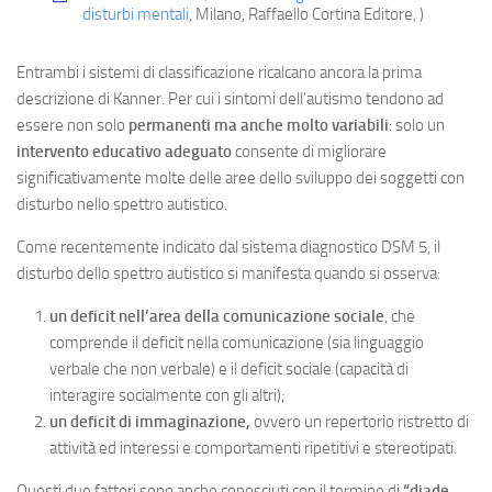
disturbi mentali
, Milano, Raffaello Cortina Editore, )
Entrambi i sistemi di classificazione ricalcano ancora la prima
descrizione di Kanner. Per cui i sintomi dell’autismo tendono ad
essere non solo
permanenti ma anche molto variabili
: solo un
intervento educativo adeguato
consente di migliorare
significativamente molte delle aree dello sviluppo dei soggetti con
disturbo nello spettro autistico.
Come recentemente indicato dal sistema diagnostico DSM 5, il
disturbo dello spettro autistico si manifesta quando si osserva:
un deficit nell’area della comunicazione sociale
, che
comprende il deficit nella comunicazione (sia linguaggio
verbale che non verbale) e il deficit sociale (capacità di
interagire socialmente con gli altri);
un
deficit di immaginazione,
ovvero un repertorio ristretto di
attività ed interessi e comportamenti ripetitivi e stereotipati.
Questi due fattori sono anche conosciuti con il termine di
“diade