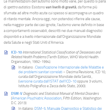
Le manifestazioni dell’autismo sono molto varie, per questo si parla
di
spettro autistico
. Esistono
vari livelli di gravità
, da forme più
sfumate ad altre molto acute cui spesso si accompagna un quadro
di ritardo mentale. Ancora oggi, non potendoci riferire alle cause,
nella maggior parte dei casi ignote, l’autismo viene definito in base
a comportamenti osservabili, descritti nei due manuali diagnostici
disponibili e a livello internazionale dall’Organizzazione Mondiale
della Salute e negli Stati Uniti d’America:
ICD-10
International Statistical Classification of Deaseases and
Related Health Problems
(Tenth Edition, WHO World Health
Organisation, 1992-1994).
In italiano :
Classificazione Internazionale delle Malattie e
dei problemi sanitari correlati
– Decima Revisione, ICD 10,
curata dall’Organizzazione Mondiale della Sanità ,
(
versione curata dall’ISTAT dell’ICD-10
oppure 3 volumi,
Istituto Poligrafico e Zecca dello Stato, 2000).
DSM-V
Diagnostic and Statistical Manual of Mental Disorders
(
American Psychiatric Association
, Fifth Edition, Washington
D.C. 2013)
In italiano:
DSM-5, Manuale Diagnostico e Statistico dei