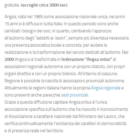
gratuite,
raccoglie circa 3000 soci
.
Angsa, nata nel 1985 come associazione nazionale unica, nei primi
15 anni si è diffusa in tutta Italia. In questo periodo sono anche
cambiati i bisogni dei soci, in quanto, cambiando l’approccio
all’autismo degli “addetti ai lavori”, sempre più diventava necessaria
una presenza associativa locale e concreta, per aiutare la
realizzazione e la trasformazione dei servizi dedicati all’autismo. Nel
2000
Angsa si è trasformata in
federazione “Angsa onlus”
di
associazioni regionali autonome con un proprio statuto, con propri
organi direttivi e con un proprio bilancio. All’interno di ciascuna
Regione è possibile la nascita di associazioni provinciali autonome.
Attualmente le regioni italiane hanno la propria
Angsa regionale
e
sono presenti anche parecchie
sedi provinciali
.
Grazie a questa diffusione capillare Angsa onlus è l’unica
associazione specifica sull’autismo che ha ricevuto il riconoscimento
di Associazione a carattere nazionale dal Ministero del Lavoro, che
verifica continuativamente l’esistenza dei caratteri di democraticità
e di presenza reale nel territorio.