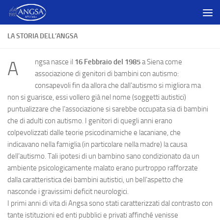
Salta al contenuto
LA STORIA DELL’ANGSA
ngsa nasce il
16 Febbraio del 1985
a Siena come
A
associazione di genitori di bambini con autismo:
consapevoli fin da allora che dall’autismo si migliora ma
non si guarisce, essi vollero già nel nome (soggetti autistici)
puntualizzare che l’associazione si sarebbe occupata sia di bambini
che di adulti con autismo. I genitori di quegli anni erano
colpevolizzati dalle teorie psicodinamiche e lacaniane, che
indicavano nella famiglia (in particolare nella madre) la causa
dell’autismo. Tali ipotesi di un bambino sano condizionato da un
ambiente psicologicamente malato erano purtroppo rafforzate
dalla caratteristica dei bambini autistici, un bell’aspetto che
nasconde i gravissimi deficit neurologici.
I primi anni di vita di Angsa sono stati caratterizzati dal contrasto con
tante istituzioni ed enti pubblici e privati affinché venisse