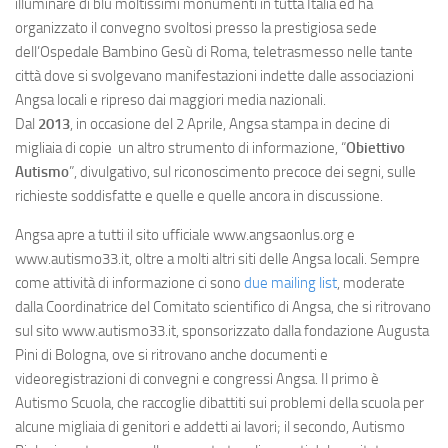
illuminare di blu moltissimi monumenti in tutta Italia ed ha
organizzato il convegno svoltosi presso la prestigiosa sede
dell’Ospedale Bambino Gesù di Roma, teletrasmesso nelle tante
città dove si svolgevano manifestazioni indette dalle associazioni
Angsa locali e ripreso dai maggiori media nazionali.
Dal
2013
, in occasione del 2 Aprile, Angsa stampa in decine di
migliaia di copie un altro strumento di informazione, “
Obiettivo
Autismo
”, divulgativo, sul riconoscimento precoce dei segni, sulle
richieste soddisfatte e quelle e quelle ancora in discussione.
Angsa apre a tutti il sito ufficiale www.angsaonlus.org e
www.autismo33.it, oltre a molti altri siti delle Angsa locali. Sempre
come attività di informazione ci sono
due mailing list
, moderate
dalla Coordinatrice del Comitato scientifico di Angsa, che si ritrovano
sul sito www.autismo33.it, sponsorizzato dalla fondazione Augusta
Pini di Bologna, ove si ritrovano anche documenti e
videoregistrazioni di convegni e congressi Angsa. Il primo è
Autismo Scuola, che raccoglie dibattiti sui problemi della scuola per
alcune migliaia di genitori e addetti ai lavori; il secondo, Autismo