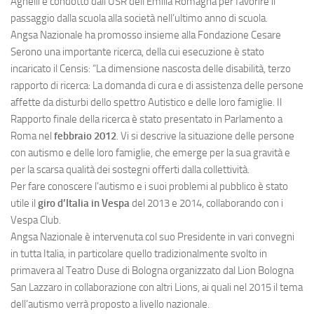
Agnelli e condotto dall’USR dell’Emilia Romagna per favorire il
passaggio dalla scuola alla società nell’ultimo anno di scuola.
Angsa Nazionale ha promosso insieme alla Fondazione Cesare
Serono una importante ricerca, della cui esecuzione è stato
incaricato il Censis: “La dimensione nascosta delle disabilità, terzo
rapporto di ricerca: La domanda di cura e di assistenza delle persone
affette da disturbi dello spettro Autistico e delle loro famiglie. Il
Rapporto finale della ricerca è stato presentato in Parlamento a
Roma nel
febbraio 2012
. Vi si descrive la situazione delle persone
con autismo e delle loro famiglie, che emerge per la sua gravità e
per la scarsa qualità dei sostegni offerti dalla collettività.
Per fare conoscere l’autismo e i suoi problemi al pubblico è stato
utile il
giro d’Italia in Vespa
del 2013 e 2014, collaborando con i
Vespa Club.
Angsa Nazionale è intervenuta col suo Presidente in vari convegni
in tutta Italia, in particolare quello tradizionalmente svolto in
primavera al Teatro Duse di Bologna organizzato dal Lion Bologna
San Lazzaro in collaborazione con altri Lions, ai quali nel 2015 il tema
dell’autismo verrà proposto a livello nazionale.