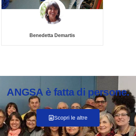
Benedetta Demartis
ANGSA è fatta di persone.
Scopri le altre