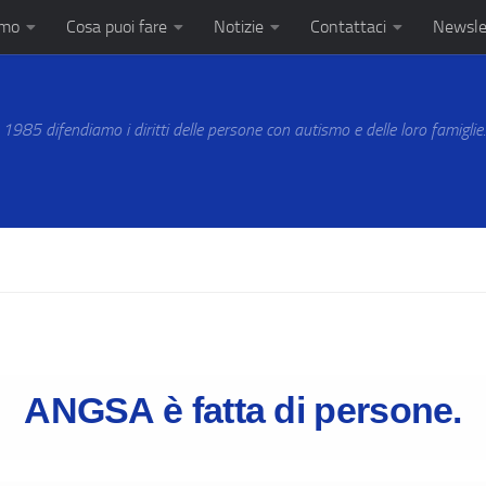
amo
Cosa puoi fare
Notizie
Contattaci
Newsle
 1985 difendiamo i diritti delle persone con autismo e delle loro famiglie
ANGSA è fatta di persone.