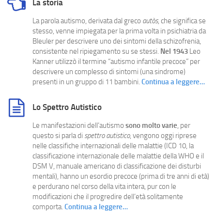
La storia
La parola autismo, derivata dal greco
autòs
, che significa se
stesso, venne impiegata per la prima volta in psichiatria da
Bleuler per descrivere uno dei sintomi della schizofrenia,
consistente nel ripiegamento su se stessi.
Nel 1943
Leo
Kanner utilizzò il termine “autismo infantile precoce” per
descrivere un complesso di sintomi (una sindrome)
presenti in un gruppo di 11 bambini.
Continua a leggere…
Lo Spettro Autistico
Le manifestazioni dell’autismo
sono molto varie
, per
questo si parla di
spettro autistico
, vengono oggi riprese
nelle classifiche internazionali delle malattie (ICD 10, la
classificazione internazionale delle malattie della WHO e il
DSM V, manuale americano di classificazione dei disturbi
mentali), hanno un esordio precoce (prima di tre anni di età)
e perdurano nel corso della vita intera, pur con le
modificazioni che il progredire dell’età solitamente
comporta.
Continua a leggere…