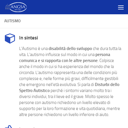
Salta al contenuto
AUTISMO
In sintesi
L’Autismo è una
disabilità dello sviluppo
che dura tutta la
vita.
L’autismo influisce sul modo in cui
una
persona
comunica
e
si rapporta con le
altre persone
.
Colpisce
anche
il modo in cui
si ha esperienza
del
mondo che la
circonda
.
L’autismo rappresenta una delle condizioni più
complesse e, nelle forme più gravi, difficilmente gestibili
che emergono nell’età evolutiva. Si parla di
Disturbi dello
Spettro Autistico
perché i sintomi variano molto tra i
diversi individui, tra il lieve ed il grave. Molto spesso le
persone con autismo richiedono un livello elevato di
supporto per la loro formazione e vita quotidiana, mentre
altre persone richiedono un livello inferiore di aiuto.