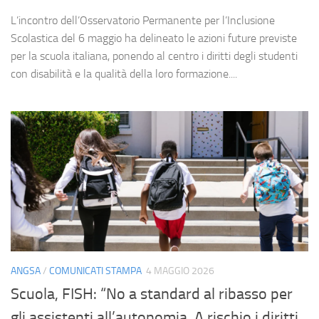
L’incontro dell’Osservatorio Permanente per l’Inclusione
Scolastica del 6 maggio ha delineato le azioni future previste
per la scuola italiana, ponendo al centro i diritti degli studenti
con disabilità e la qualità della loro formazione....
ANGSA
/
COMUNICATI STAMPA
4 MAGGIO 2026
Scuola, FISH: “No a standard al ribasso per
gli assistenti all’autonomia. A rischio i diritti