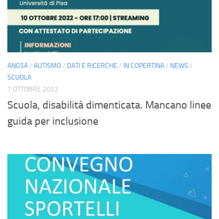
ANGSA
/
AUTISMO
/
DATI E RICERCHE
/
IN COPERTINA
/
NEWS
/
SCUOLA
7 OTTOBRE 2022
Scuola, disabilità dimenticata. Mancano linee
guida per inclusione