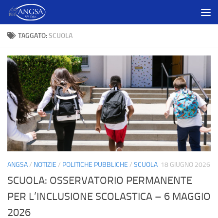
Salta al contenuto
TAGGATO:
SCUOLA
ANGSA
/
NOTIZIE
/
POLITICHE PUBBLICHE
/
SCUOLA
18 GIUGNO 2026
SCUOLA: OSSERVATORIO PERMANENTE
PER L’INCLUSIONE SCOLASTICA – 6 MAGGIO
2026