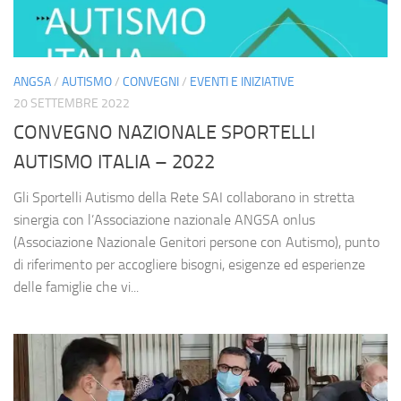
ANGSA
/
AUTISMO
/
CONVEGNI
/
EVENTI E INIZIATIVE
20 SETTEMBRE 2022
CONVEGNO NAZIONALE SPORTELLI
AUTISMO ITALIA – 2022
Gli Sportelli Autismo della Rete SAI collaborano in stretta
sinergia con l’Associazione nazionale ANGSA onlus
(Associazione Nazionale Genitori persone con Autismo), punto
di riferimento per accogliere bisogni, esigenze ed esperienze
delle famiglie che vi...