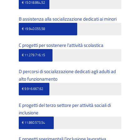
€ 15.018.864,52
B assistenza alla socializzazione dedicati ai minori
€ 19.940.055,58
C progetti per sostenere l’attività scolastica
€ 11.279.716,15
D percorsi di socializzazione dedicati agli adulti ad
alto funzionamento
€ 9.916.667,62
E progetti del terzo settore per attività sociali di
inclusione
€ 11.860.573,54
F progetti sperimentali l’inclusione lavorativa