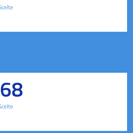
Scelte
68
Scelte