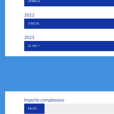
29.996,46
2022
31832,92
2023
32.195,11
Importo complessivo
€ 8.203