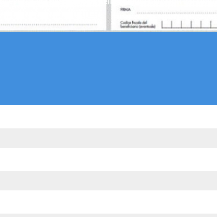
 ricevuti dalla destinazione delle somme derivanti dal cinqu