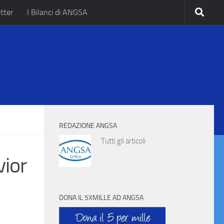
tter
I Bilanci di ANGSA
.
REDAZIONE ANGSA
Tutti gli articoli
vior
DONA IL 5XMILLE AD ANGSA