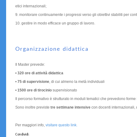
etici internazionali;
9. monitorare continuamente i progressi verso gli obiettivi stabiliti per contr
10. gestire in modo efficace un gruppo di lavoro.
Organizzazione didattica
Il Master prevede:
•
320 ore di attività didattica
•
75 di supervisione
, di cui almeno la metà individuali
•
1500 ore di tirocinio
supervisionato
Il percorso formativo è strutturato in moduli tematici che prevedono forme in
Sono inoltre previste
tre settimane intensive
con docenti internazionali,
Per maggiori info,
visitare questo link.
Condividi: