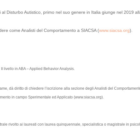
i al Disturbo Autistico, primo nel suo genere in Italia giunge nel 2019 all
ccedere come Analisti del Comportamento a SIACSA (
www.siacsa.org
).
I livello in ABA – Applied Behavior Analysis.
me, dà diritto di chiedere l’iscrizione alla sezione degli Analisti del Comportament
ortamento in campo Sperimentale ed Applicato (www.siacsa.org).
ale rivolto ai laureati con laurea quinquennale, specialistica o magistrale in psico