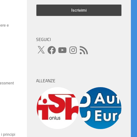
gere e
SEGUICI
X
Facebook
YouTube
Instagram
Feed
RSS
ALLEANZE
ssessment
i principi