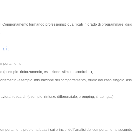
del Comportamento formando professionisti qualificati in grado di programmare, diri
.
 di:
 comportamento;
ento (esempio: rinforzamento, estinzione, stimulus control…);
l comportamento (esempio: misurazione del comportamento, studio del caso singolo, a
behavioral research (esempio: rinforzo differenziale, promping, shaping…);
e comportamenti problema basati sui principi dell’analisi del comportamento secondo 