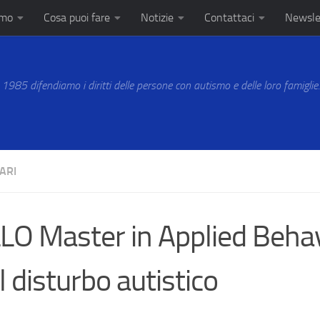
amo
Cosa puoi fare
Notizie
Contattaci
Newsle
 1985 difendiamo i diritti delle persone con autismo e delle loro famiglie
ARI
LO Master in Applied Beha
l disturbo autistico