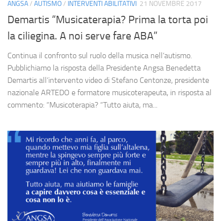
ANGSA
/
AUTISMO
/
INTERVENTI ABILITATIVI
21 NOVEMBRE 2017
Demartis “Musicaterapia? Prima la torta poi
la ciliegina. A noi serve fare ABA”
Continua il confronto sul ruolo della musica nell’autismo.
Pubblichiamo la risposta della Presidente Angsa Benedetta
Demartis all’intervento video di Stefano Centonze, presidente
nazionale ARTEDO e formatore musicoterapeuta, in risposta al
commento: “Musicoterapia? “Tutto aiuta, ma...