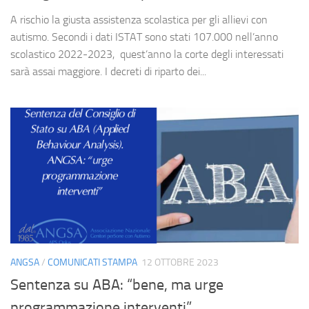
A rischio la giusta assistenza scolastica per gli allievi con
autismo. Secondi i dati ISTAT sono stati 107.000 nell’anno
scolastico 2022-2023, quest’anno la corte degli interessati
sarà assai maggiore. I decreti di riparto dei...
ANGSA
/
COMUNICATI STAMPA
12 OTTOBRE 2023
Sentenza su ABA: “bene, ma urge
programmazione interventi”