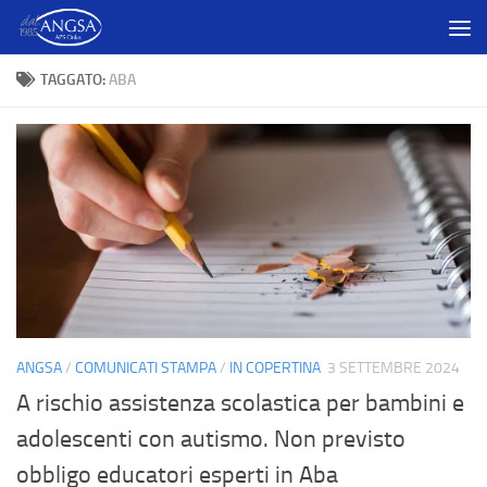
Salta al contenuto
TAGGATO:
ABA
ANGSA
/
COMUNICATI STAMPA
/
IN COPERTINA
3 SETTEMBRE 2024
A rischio assistenza scolastica per bambini e
adolescenti con autismo. Non previsto
obbligo educatori esperti in Aba