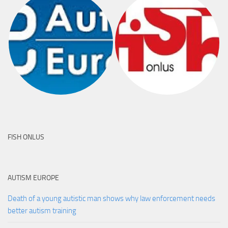
FISH ONLUS
AUTISM EUROPE
Death of a young autistic man shows why law enforcement needs
better autism training