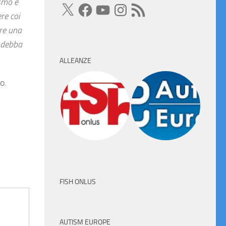
ismo e
X
Facebook
YouTube
Instagram
Feed
RSS
re coi
re una
e debba
ALLEANZE
o.
FISH ONLUS
AUTISM EUROPE