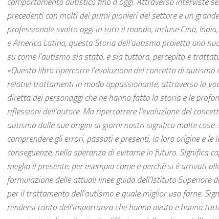
comportamento autistico fino a oggi. Attraverso interviste s
precedenti con molti dei primi pionieri del settore e un grand
professionale svolto oggi in tutti il mondo, incluse Cina, India
e America Latina, questa Storia dell’autismo proietta una nu
su come l’autismo sia stato, e sia tuttora, percepito e trattato
«Questo libro ripercorre l’evoluzione del concetto di autismo 
relativi trattamenti in modo appassionante, attraverso la vo
diretta dei personaggi che ne hanno fatto la storia e le profo
riflessioni dell’autore. Ma ripercorrere l’evoluzione del concett
autismo dalle sue origini ai giorni nostri significa molte cose: 
comprendere gli errori, passati e presenti, la loro origine e le l
conseguenze, nella speranza di evitarne in futuro. Significa ca
meglio il presente, per esempio come e perché si è arrivati all
formulazione delle attuali linee guida dell’Istituto Superiore d
per il trattamento dell’autismo e quale miglior uso farne. Sign
rendersi conto dell’importanza che hanno avuto e hanno tutt