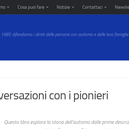
amo
Cosa puoi fare
Notizie
Contattaci
Newsle
 1985 difendiamo i diritti delle persone con autismo e delle loro famiglie
ersazioni con i pionieri
Questo libro esplora la storia dell’autismo dalle prime descriz