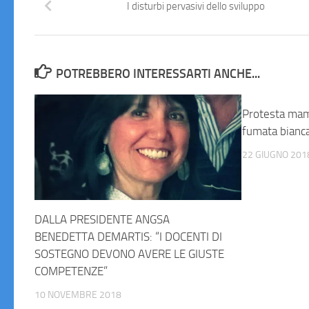
I disturbi pervasivi dello sviluppo
POTREBBERO INTERESSARTI ANCHE...
Protesta mam
fumata bianc
22 GIUGNO 201
DALLA PRESIDENTE ANGSA
BENEDETTA DEMARTIS: “I DOCENTI DI
SOSTEGNO DEVONO AVERE LE GIUSTE
COMPETENZE”
10 NOVEMBRE 2018