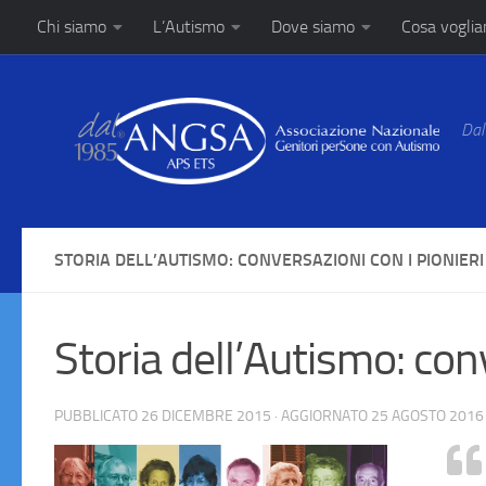
Chi siamo
L’Autismo
Dove siamo
Cosa vogli
Salta al contenuto
Dal
STORIA DELL’AUTISMO: CONVERSAZIONI CON I PIONIERI
Storia dell’Autismo: conv
PUBBLICATO
26 DICEMBRE 2015
· AGGIORNATO
25 AGOSTO 2016