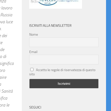
enza
e lavoro
, Russia
ova luce
ISCRIVITI ALLA NEWSLETTER
.
Nome
e dei
ce
nde
Email
o di
significa
oro
Accetto le regole di riservatezza di questo
sito
pire
a
i Sanità
ifica
ora le
SEGUICI