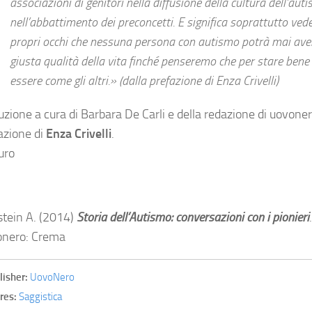
associazioni di genitori nella diffusione della cultura dell’aut
nell’abbattimento dei preconcetti. E significa soprattutto vede
propri occhi che nessuna persona con autismo potrà mai ave
giusta qualità della vita finché penseremo che per stare ben
essere come gli altri.» (dalla prefazione di Enza Crivelli)
uzione a cura di Barbara De Carli e della redazione di uovoner
azione di
Enza Crivelli
.
uro
stein A. (2014)
Storia dell’Autismo: conversazioni con i pionieri
.
nero: Crema
lisher:
UovoNero
res:
Saggistica