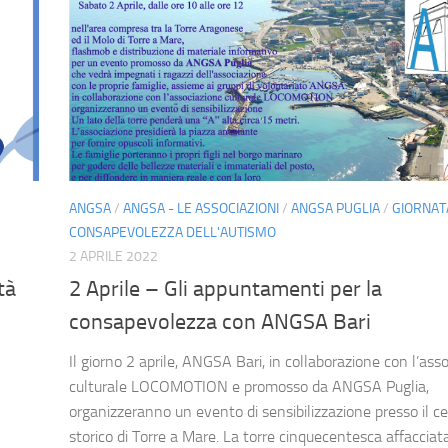
ANGSA
/
ANGSA - LE ASSOCIAZIONI
/
ANGSA PUGLIA
/
GIORNAT
CONSAPEVOLEZZA DELL'AUTISMO
2 APRILE 2022
tà
2 Aprile – Gli appuntamenti per la
consapevolezza con ANGSA Bari
Il giorno 2 aprile, ANGSA Bari, in collaborazione con l’ass
culturale LOCOMOTION e promosso da ANGSA Puglia,
organizzeranno un evento di sensibilizzazione presso il c
storico di Torre a Mare. La torre cinquecentesca affacciata.