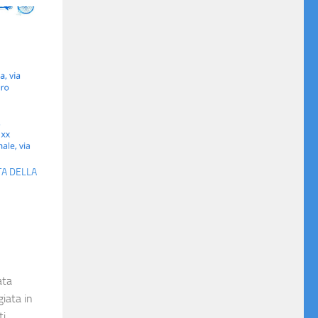
A DELLA
ata
iata in
i,