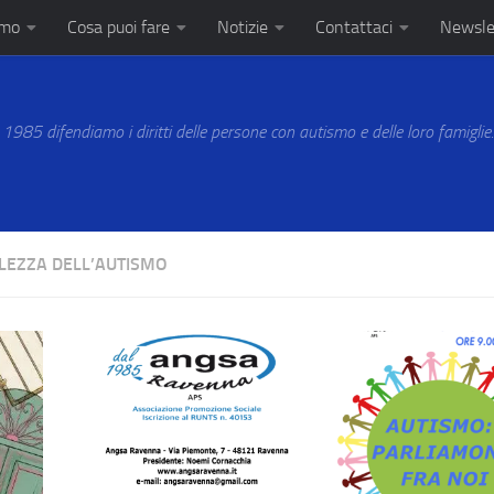
amo
Cosa puoi fare
Notizie
Contattaci
Newsle
 1985 difendiamo i diritti delle persone con autismo e delle loro famiglie
LEZZA DELL’AUTISMO