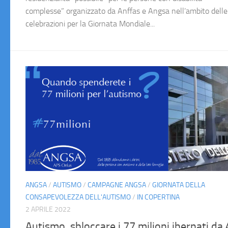
complesse” organizzato da Anffas e Angsa nell’ambito delle
celebrazioni per la Giornata Mondiale...
ANGSA
/
AUTISMO
/
CAMPAGNE ANGSA
/
GIORNATA DELLA
CONSAPEVOLEZZA DELL'AUTISMO
/
IN COPERTINA
2 APRILE 2022
Autismo, sbloccare i 77 milioni ibernati da