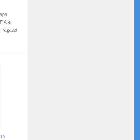
Papa
 FIA e
i ragazzi
ATA