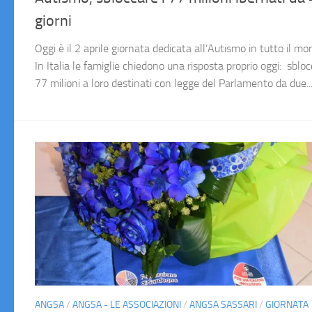
giorni
Oggi è il 2 aprile giornata dedicata all’Autismo in tutto il mo
In Italia le famiglie chiedono una risposta proprio oggi: sbloc
77 milioni a loro destinati con legge del Parlamento da due..
ANGSA
/
ANGSA - LE ASSOCIAZIONI
/
ANGSA SASSARI
/
GIORNATA