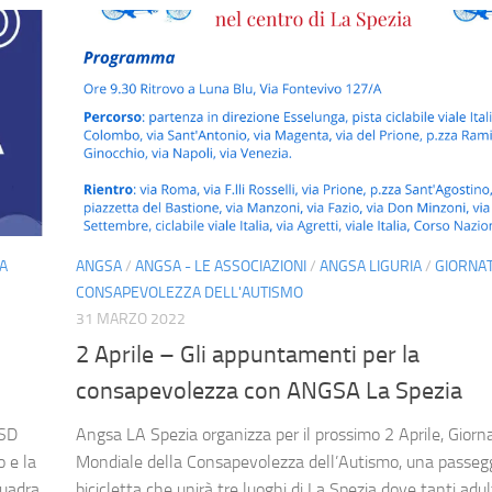
A
ANGSA
/
ANGSA - LE ASSOCIAZIONI
/
ANGSA LIGURIA
/
GIORNAT
CONSAPEVOLEZZA DELL'AUTISMO
31 MARZO 2022
2 Aprile – Gli appuntamenti per la
consapevolezza con ANGSA La Spezia
ASD
Angsa LA Spezia organizza per il prossimo 2 Aprile, Giorn
 e la
Mondiale della Consapevolezza dell’Autismo, una passegg
quadra
bicicletta che unirà tre luoghi di La Spezia dove tanti adult