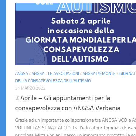
ANGSA
/
ANGSA - LE ASSOCIAZIONI
/
ANGSA PIEMONTE
/
GIORNAT
DELLA CONSAPEVOLEZZA DELL'AUTISMO
31 MARZO 2022
2 Aprile – Gli appuntamenti per la
consapevolezza con ANGSA Verbania
Grazie ad un importante collaborazione tra ANGSA VCO e 
VOLUNLTAS SUNA CALCIO, tra l’educatore Tommaso Fusaro
psicologa Mirta Veniani, nasce un importante progetto: la s