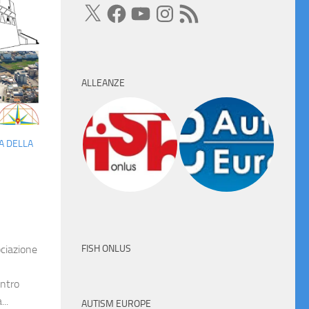
X
Facebook
YouTube
Instagram
Feed
RSS
ALLEANZE
A DELLA
FISH ONLUS
ociazione
entro
..
AUTISM EUROPE