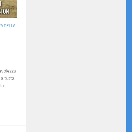
A DELLA
pevolezza
 a tutta
 la