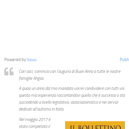
Powered by
Issuu
Publi
Cari soci, comincio con l’augurio di Buon Anno a tutte le nostre
famiglie Angsa.
A quasi un anno dal mio mandato vorrei condividere con tutti voi
questa mia esperienza raccontandovi quello che è successo o sta
succedendo a livello legislativo, associazionistico e nei servizi
dedicati all’autismo in Italia.
Nel maggio 2017 è
stato completato il