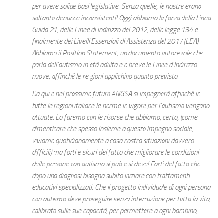
per avere solide basi legislative. Senza quelle, le nostre erano
soltanto denunce inconsistenti! Oggi abbiamo la forza della Linea
Guida 21, delle Linee di indirizzo del 2012, della legge 134 e
finalmente dei Livelli Essenziali di Assistenza del 2017 (LEA).
Abbiamo il Position Statement, un documento autorevole che
parla dell’autismo in età adulta e a breve le Linee d’Indirizzo
nuove, affinché le re gioni applichino quanto previsto.
Da qui e nel prossimo futuro ANGSA si impegnerà affinché in
tutte le regioni italiane le norme in vigore per l’autismo vengano
attuate. Lo faremo con le risorse che abbiamo, certo, (come
dimenticare che spesso insieme a questo impegno sociale,
viviamo quotidianamente a casa nostra situazioni davvero
difficili) ma forti e sicuri del fatto che migliorare le condizioni
delle persone con autismo si può e si deve! Forti del fatto che
dopo una diagnosi bisogna subito iniziare con trattamenti
educativi specializzati. Che il progetto individuale di ogni persona
con autismo deve proseguire senza interruzione per tutta la vita,
calibrato sulle sue capacità, per permettere a ogni bambino,