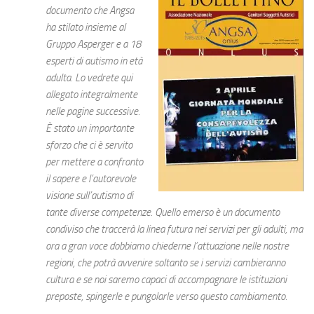
documento che Angsa
ha stilato insieme al
Gruppo Asperger e a 18
esperti di autismo in età
adulta. Lo vedrete qui
allegato integralmente
nelle pagine successive.
È stato un importante
sforzo che ci è servito
per mettere a confronto
il sapere e l’autorevole
visione sull’autismo di
tante diverse competenze. Quello emerso è un documento
condiviso che traccerà la linea futura nei servizi per gli adulti, ma
ora a gran voce dobbiamo chiederne l’attuazione nelle nostre
regioni, che potrà avvenire soltanto se i servizi cambieranno
cultura e se noi saremo capaci di accompagnare le istituzioni
preposte, spingerle e pungolarle verso questo cambiamento.