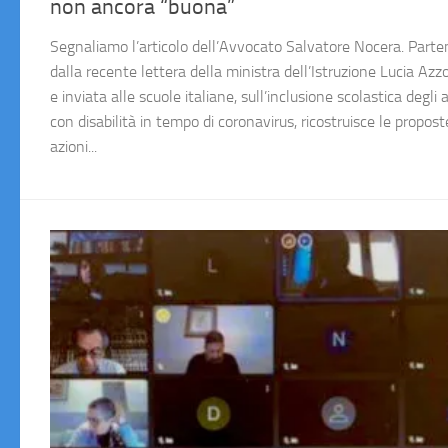
non ancora “buona”
Segnaliamo l’articolo dell’Avvocato Salvatore Nocera. Part
dalla recente lettera della ministra dell’Istruzione Lucia Azzo
e inviata alle scuole italiane, sull’inclusione scolastica degli 
con disabilità in tempo di coronavirus, ricostruisce le propost
azioni...