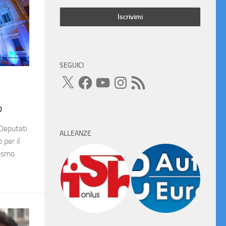
SEGUICI
X
Facebook
YouTube
Instagram
Feed
RSS
o
Deputati
ALLEANZE
per il
tismo