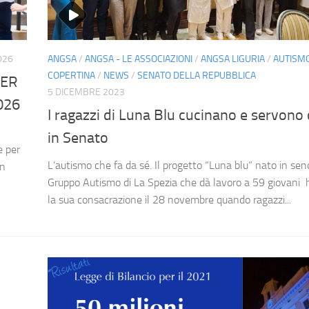
026
ANGSA
/
ANGSA - LE ASSOCIAZIONI
/
ANGSA LIGURIA
/
AUTISM
COPERTINA
/
NEWS
/
SENATO DELLA REPUBBLICA
PER
5 DICEMBRE 2023
026
I ragazzi di Luna Blu cucinano e servono
in Senato
e per
L’autismo che fa da sé. Il progetto “Luna blu” nato in sen
on
Gruppo Autismo di La Spezia che dà lavoro a 59 giovani 
la sua consacrazione il 28 novembre quando ragazzi...