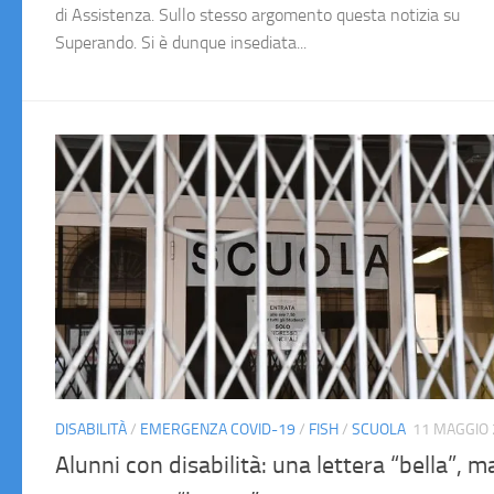
di Assistenza. Sullo stesso argomento questa notizia su
Superando. Si è dunque insediata...
DISABILITÀ
/
EMERGENZA COVID-19
/
FISH
/
SCUOLA
11 MAGGIO
Alunni con disabilità: una lettera “bella”, m