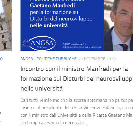
NO
ANGSA
/
POLITICHE PUBBLICHE
28 NOVEMBRE 2020
Incontro con il ministro Manfredi per la
formazione sui Disturbi del neurosvilup
nelle università
Cari tutti, vi informo che la scorsa settimana ho partecipa
insieme al presidente della Fish Vincenzo Falabella, a un 
ro
con il ministro dell’Università e della Ricerca Gaetano Ma
.
Da tempo avevamo la necessità...