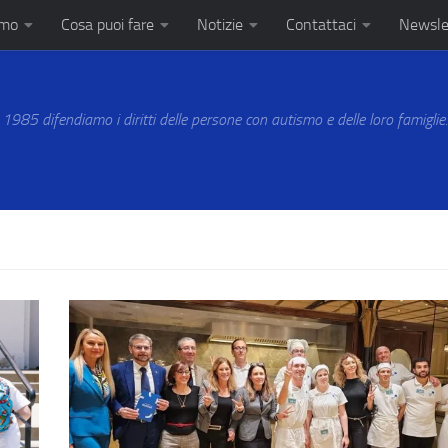
amo
Cosa puoi fare
Notizie
Contattaci
Newsle
 1985 difendiamo i diritti delle persone con autismo e delle loro famiglie