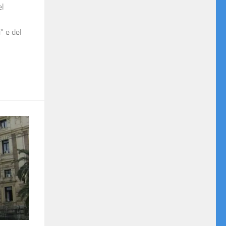
el
” e del