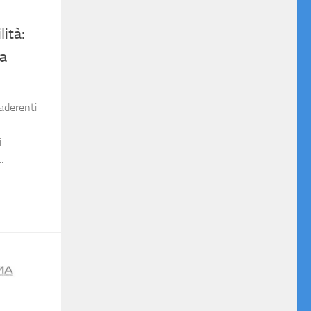
lità:
ia
 aderenti
i
.