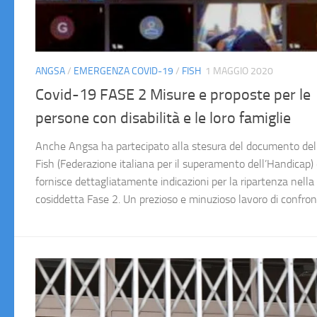
ANGSA
/
EMERGENZA COVID-19
/
FISH
1 MAGGIO 2020
Covid-19 FASE 2 Misure e proposte per le
persone con disabilità e le loro famiglie
Anche Angsa ha partecipato alla stesura del documento del
Fish (Federazione italiana per il superamento dell’Handicap)
fornisce dettagliatamente indicazioni per la ripartenza nella
cosiddetta Fase 2. Un prezioso e minuzioso lavoro di confront