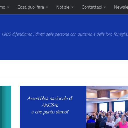
amo
Cosa puoi fare
Notizie
Contattaci
Newsle
 1985 difendiamo i diritti delle persone con autismo e delle loro famiglie