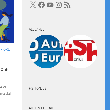
X
Facebook
YouTube
Instagram
Feed
RSS
ALLEANZE
ERIORE
do e
re di
FISH ONLUS
ive del
..
AUTISM EUROPE