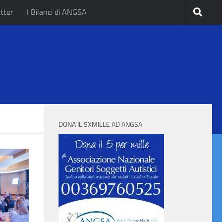
tter
I Bilanci di ANGSA
.
DONA IL 5XMILLE AD ANGSA