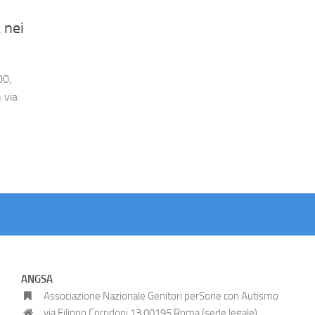
 nei
00,
 via
ANGSA
Associazione Nazionale Genitori perSone con Autismo
via Filippo Corridoni 13 00195 Roma (sede legale)