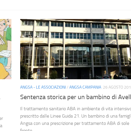
ANGSA - LE ASSOCIAZIONI
/
ANGSA CAMPANIA
26 AGOSTO 20
a
Sentenza storica per un bambino di Avel
Il trattamento sanitario ABA in ambiente di vita intensi
prescritto dalle Linee Guida 21. Un bambino di una famigl
er
Angsa con una prescrizione per trattamento ABA di sole 
ca
fronte...