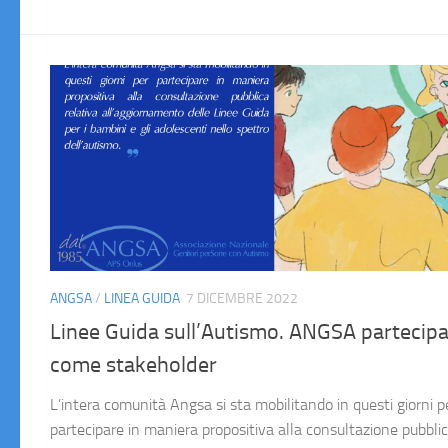
ANGSA
/
LINEA GUIDA
7 DICEMBRE 2022
Linee Guida sull’Autismo. ANGSA partecip
come stakeholder
L’intera comunità Angsa si sta mobilitando in questi giorni p
partecipare in maniera propositiva alla consultazione pubbli