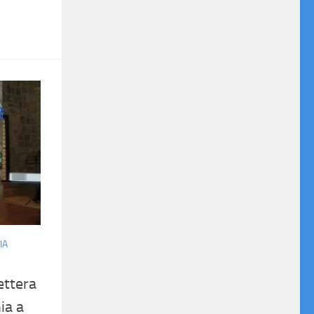
IA
ettera
ia a