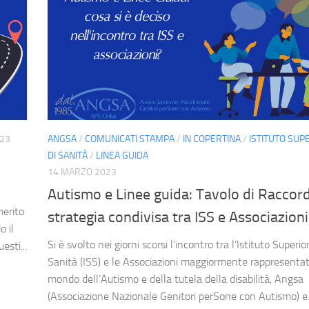
023
ANGSA
/
COMUNICATI STAMPA
/
IN COPERTINA
/
ISTITUTO SUP
DI SANITÀ
/
LINEA GUIDA
14 MARZO 2023
Autismo e Linee guida: Tavolo di Raccor
merito
strategia condivisa tra ISS e Associazioni
o il
Si è svolto nei giorni scorsi l’incontro tra l’Istituto Superio
esti...
Sanità (ISS) e le Associazioni maggiormente rappresentat
mondo dell’Autismo e della tutela della disabilità, Angsa
(Associazione Nazionale Genitori perSone con Autismo) e.