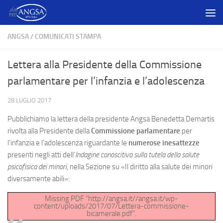
Salta al contenuto
ANGSA
/
COMUNICATI STAMPA
Lettera alla Presidente della Commissione
parlamentare per l’infanzia e l’adolescenza
28 LUGLIO 2017
Pubblichiamo la lettera della presidente Angsa Benedetta Demartis
rivolta alla Presidente della
Commissione parlamentare
per
l’infanzia e l’adolescenza riguardante le
numerose inesattezze
presenti negli atti dell’
Indagine conoscitiva sulla tutela della salute
psicofisica dei minori
, nella Sezione su «Il diritto alla salute dei minori
diversamente abili»:
Missing PDF "http://angsa.it//angsa.it/wp-
content/uploads/2017/07/Lettera-commissione-
bicamerale.pdf".