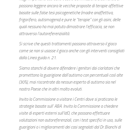
possono leggere ancora le vecchie proposte di terapie affettive
basate sulle false tesi psicogenetiche (madre anaffettiva,
frigorifero, autismogena) e pure le “terapie” con gli asini, delle
quali nessuno ha mai potuto dimostrare l’efficacia, se non
attraverso l’autoreferenzialità.
Si scrive che questi trattamenti passano attraverso il gioco
come se non si usasse il gioco anche con gli interventi consigliati
dalla Linea guida n. 21.
Siamo stanchi di dovere difendere i genitori dai ciarlatani che
promettono la guarigione dall’autismo con percentuali così alte
(30%), mai riscontrate da nessun esperto di autismo sia nel
nostro Paese che in altri molto evoluti.
Invito la Commissione a visitare i Centri dove si praticano le
strategie basate sull’ ABA. Invito la Commissione a chiedere
visite di esperti esterni sull’IdO, che possano effettuare
valutazioni non autoreferenziali, con i test specifici in uso, sulle
guarigioni o i miglioramenti dei casi segnalati dal Dr.Bianchi di