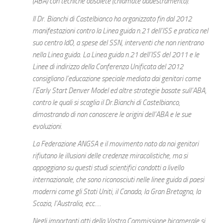
(ABA) con tecniche obsolete (chiamate addestramento).
Il Dr. Bianchi di Castelbianco ha organizzato fin dal 2012
manifestazioni contro la Linea guida n.21 dell’ISS e pratica nel
suo centro IdO, a spese del SSN, interventi che non rientrano
nella Linea guida. La Linea guida n.21 dell’ISS del 2011 e le
Linee di indirizzo della Conferenza Unificata del 2012
consigliano l’educazione speciale mediata dai genitori come
l’Early Start Denver Model ed altre strategie basate sull’ABA,
contro le quali si scaglia il Dr.Bianchi di Castelbianco,
dimostrando di non conoscere le origini dell’ABA e le sue
evoluzioni.
La Federazione ANGSA e il movimento nato da noi genitori
rifiutano le illusioni delle credenze miracolistiche, ma si
appoggiano su questi studi scientifici condotti a livello
internazionale, che sono riconosciuti nelle linee guida di paesi
moderni come gli Stati Uniti, il Canada, la Gran Bretagna, la
Scozia, l’Australia, ecc….
Negli importanti atti della Vostra Commissione bicamerale si