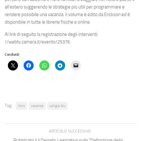
all’estero suggerendo le strategie più utili per programmare e
rendere possibile una vacanza. Il volume è edito da Erickson ed è
disponibile in tutte le librerie fisiche e online.
Al link di seguito la registrazione degli interventi:
//webtv.camera.it/evento/25376
Condividi:
Tag:
libro
vacanza
valigia blu
ARTICOLO SUCCESSIVO
Pubblicato il il Decreto Legislativo sulla “Definizione della