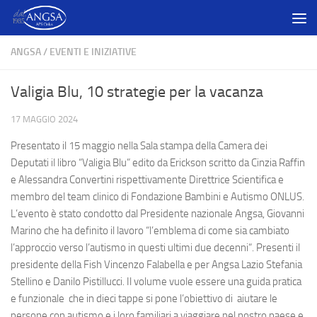
Salta al contenuto
ANGSA
/
EVENTI E INIZIATIVE
Valigia Blu, 10 strategie per la vacanza
17 MAGGIO 2024
Presentato il 15 maggio nella Sala stampa della Camera dei
Deputati il libro “Valigia Blu” edito da Erickson scritto da Cinzia Raffin
e Alessandra Convertini rispettivamente Direttrice Scientifica e
membro del team clinico di Fondazione Bambini e Autismo ONLUS.
L’evento è stato condotto dal Presidente nazionale Angsa, Giovanni
Marino che ha definito il lavoro “l’emblema di come sia cambiato
l’approccio verso l’autismo in questi ultimi due decenni“. Presenti il
presidente della Fish Vincenzo Falabella e per Angsa Lazio Stefania
Stellino e Danilo Pistillucci. Il volume vuole essere una guida pratica
e funzionale che in dieci tappe si pone l’obiettivo di aiutare le
persone con autismo e i loro familiari a viaggiare nel nostro paese e