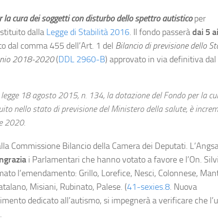
 la cura dei soggetti con disturbo dello spettro autistico
per
stituito dalla
Legge di Stabilità 2016
. Il fondo passerà
dai 5 a
o dal comma 455 dell’Art. 1 del
Bilancio di previsione dello St
iennio 2018-2020
(
DDL
2960-B
) approvato in via definitiva da
a legge 18 agosto 2015, n. 134, la dotazione del Fondo per la cu
tuito nello stato di previsione del Ministero della salute, è incr
 e 2020.
lla Commissione Bilancio della Camera dei Deputati. L’Angs
ingrazia
i Parlamentari che hanno votato a favore e l’On. Silv
rmato l’emendamento: Grillo, Lorefice, Nesci, Colonnese, Man
Catalano, Misiani, Rubinato, Palese. (
41-sexies.8
. Nuova
ento dedicato all’autismo, si impegnerà a verificare che l’ut
.