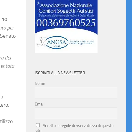
i 10
ato per
l Senato
ra dei
ementata
ISCRIVITI ALLA NEWSLETTER
Nome
a
ia
tero,
Email
ilizzo
Accetto le regole di riservatezza di questo
sito