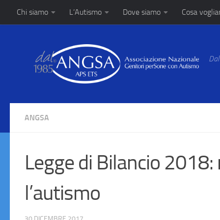
Chi siamo
L’Autismo
Dove siamo
Cosa vogli
Salta al contenuto
Dal
ANGSA
Legge di Bilancio 2018: 
l’autismo
30 DICEMBRE 2017