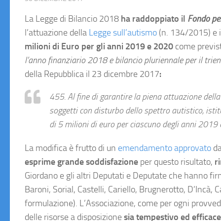
La Legge di Bilancio 2018
ha raddoppiato il
Fondo per
l’attuazione della
Legge sull’autismo
(n. 134/2015) e i
milioni di Euro per gli anni 2019 e 2020
come previst
l’anno finanziario 2018 e bilancio pluriennale per il tr
della Repubblica il 23 dicembre 2017
:
455. Al fine di garantire la piena attuazione dell
soggetti con disturbo dello spettro autistico, isti
di 5 milioni di euro per ciascuno degli anni 2019
La modifica è frutto di un
emendamento approvato
da
esprime grande soddisfazione
per questo risultato,
r
Giordano e gli altri Deputati e Deputate che hanno fi
Baroni, Sorial, Castelli, Cariello, Brugnerotto, D’Incà, 
formulazione). L’Associazione, come per ogni provvedim
delle risorse a disposizione
sia tempestivo ed efficace