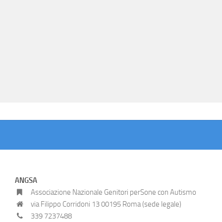
ANGSA
Associazione Nazionale Genitori perSone con Autismo
via Filippo Corridoni 13 00195 Roma (sede legale)
339 7237488