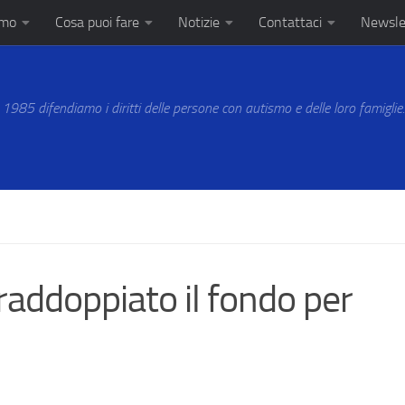
amo
Cosa puoi fare
Notizie
Contattaci
Newsle
 1985 difendiamo i diritti delle persone con autismo e delle loro famiglie
raddoppiato il fondo per