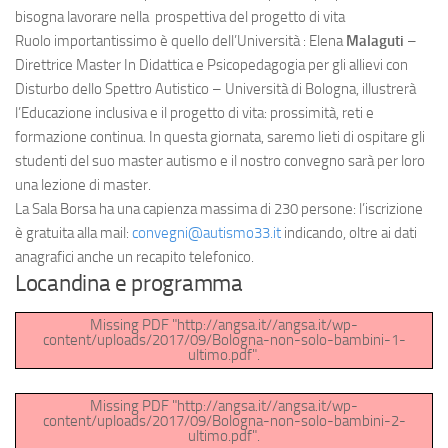
bisogna lavorare nella prospettiva del progetto di vita
Ruolo importantissimo è quello dell’Università : Elena
Malaguti
–
Direttrice Master In Didattica e Psicopedagogia per gli allievi con
Disturbo dello Spettro Autistico – Università di Bologna, illustrerà
l’Educazione inclusiva e il progetto di vita: prossimità, reti e
formazione continua. In questa giornata, saremo lieti di ospitare gli
studenti del suo master autismo e il nostro convegno sarà per loro
una lezione di master.
La Sala Borsa ha una capienza massima di 230 persone: l’iscrizione
è gratuita alla mail:
convegni@autismo33.it
indicando, oltre ai dati
anagrafici anche un recapito telefonico.
Locandina e programma
Missing PDF "http://angsa.it//angsa.it/wp-
content/uploads/2017/09/Bologna-non-solo-bambini-1-
ultimo.pdf".
Missing PDF "http://angsa.it//angsa.it/wp-
content/uploads/2017/09/Bologna-non-solo-bambini-2-
ultimo.pdf".