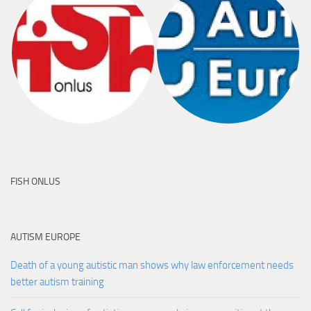
FISH ONLUS
AUTISM EUROPE
Death of a young autistic man shows why law enforcement needs
better autism training