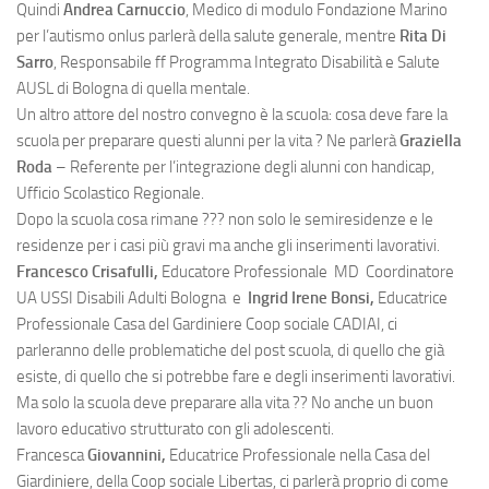
Quindi
Andrea Carnuccio
, Medico di modulo Fondazione Marino
per l’autismo onlus parlerà della salute generale, mentre
Rita Di
Sarro
, Responsabile ff Programma Integrato Disabilità e Salute
AUSL di Bologna di quella mentale.
Un altro attore del nostro convegno è la scuola: cosa deve fare la
scuola per preparare questi alunni per la vita ? Ne parlerà
Graziella
Roda
– Referente per l’integrazione degli alunni con handicap,
Ufficio Scolastico Regionale.
Dopo la scuola cosa rimane ??? non solo le semiresidenze e le
residenze per i casi più gravi ma anche gli inserimenti lavorativi.
Francesco Crisafulli,
Educatore Professionale MD Coordinator
e
UA USSI Disabili Adulti Bologna e
Ingrid Irene Bonsi,
Educatrice
Professionale Casa del Gardiniere Coop sociale CADIAI, ci
parleranno delle problematiche del post scuola, di quello che già
esiste, di quello che si potrebbe fare e degli inserimenti lavorativi.
Ma solo la scuola deve preparare alla vita ?? No anche un buon
lavoro educativo strutturato con gli adolescenti.
Francesca
Giovannini,
Educatrice Professionale nella Casa del
Giardiniere, della Coop sociale Libertas, ci parlerà proprio di come