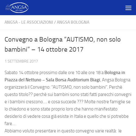
Salta al contenuto
ANGSA - LE ASSOCIAZIONI
/
ANGSA BOLOGNA
Convegno a Bologna “AUTISMO, non solo
bambini” – 14 ottobre 2017
1 SETTEMBRE 2017
Sabato 14 ottobre prossimo dalle ore 10 alle ore 18 a
Bologna in
Piazza del Nettuno – Sala Borsa Auditorium Biagi
, Angsa Bologna
organizzerà il Convegno: “
AUTISMO, non solo bambini”. P
erchè
questo titolo?? perchè sui bambini sono stati fatti parecchi convegni
e i bambini crescono…. e cosa succede ??? Molte nostre famiglie se
lo chiedono e sono state proprio loro che hanno manifestato
desiderio di vedere cosa già esiste in Italia e quello che si potrebbe
fare…
Abbiamo voluto presentare in questo convegno varie realtà: le