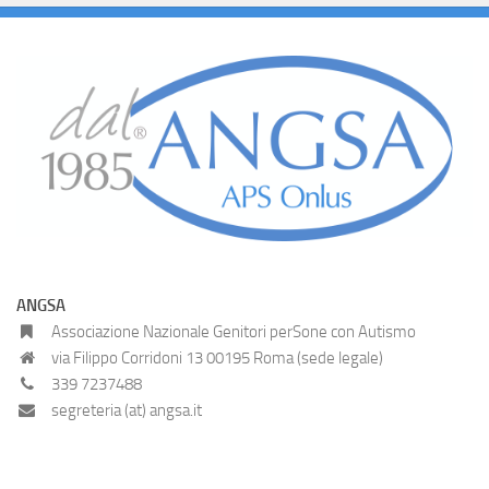
ANGSA
Associazione Nazionale Genitori perSone con Autismo
via Filippo Corridoni 13 00195 Roma (sede legale)
339 7237488
segreteria (at) angsa.it