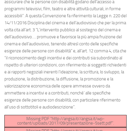
assicurare che le persone con disabilità godano dell’accesso a
programmi televisivi, film, teatro e altre attività culturali, in forme
accessibili”. A questa Convenzione fa riferimento la Legge n. 220 del
14/11/2016 Disciplina del cinema e dell’audiovisivo che per la prima
volta cita all’art. 3 “L’intervento pubblico al sostegno del cinema e
dell’audiovisivo…. promuove e favorisce la più ampia fruizione del
cinema e dell’audiovisivo, tenendo altresì conto delle specifiche
esigenze delle persone con disabilità” e, all’art. 12 comma 4, cita che
“il riconoscimento degli incentivi e dei contributi sia subordinato al
rispetto di ulteriori condizioni, con riferimento ai soggetti richiedenti
e ai rapporti negoziali inerenti l’ideazione, la scrittura, lo sviluppo, la
produzione, la distribuzione, la diffusione, la promozione e la
valorizzazione economica delle opere ammesse ovvero da
ammettere a incentivi e a contributi, nonché’ alle specifiche
esigenze delle persone con disabilità, con particolare riferimento
all’uso di sottotitoli e audiodescrizione”.
Missing PDF "http://angsa.it//angsa.it/wp-
content/uploads/2017/09/presentazione-5sett.pdf".
Missing PDF "http://angsa.it//angsa.it/wp-