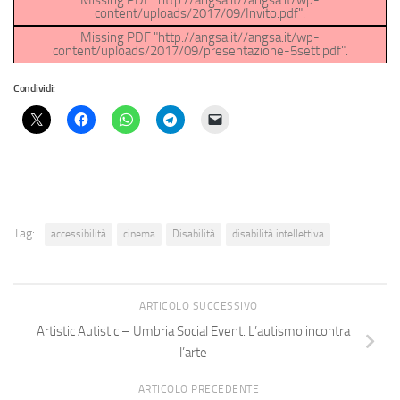
content/uploads/2017/09/Invito.pdf".
Missing PDF "http://angsa.it//angsa.it/wp-
content/uploads/2017/09/presentazione-5sett.pdf".
Condividi:
Tag:
accessibilità
cinema
Disabilità
disabilità intellettiva
ARTICOLO SUCCESSIVO
Artistic Autistic – Umbria Social Event. L’autismo incontra
l’arte
ARTICOLO PRECEDENTE