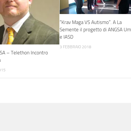
“Krav Maga VS Autismo”. A La
Semente il progetto di ANGSA Um
e IASD
3 FEBBRAIO 2018
SA – Telethon Incontro
a
015