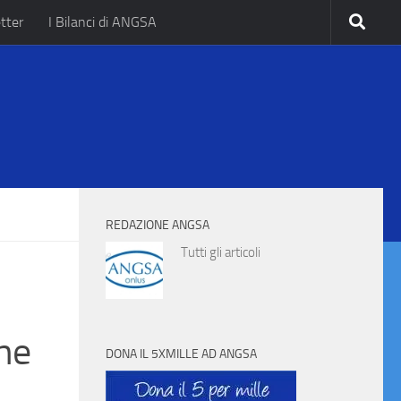
tter
I Bilanci di ANGSA
.
REDAZIONE ANGSA
Tutti gli articoli
one
DONA IL 5XMILLE AD ANGSA