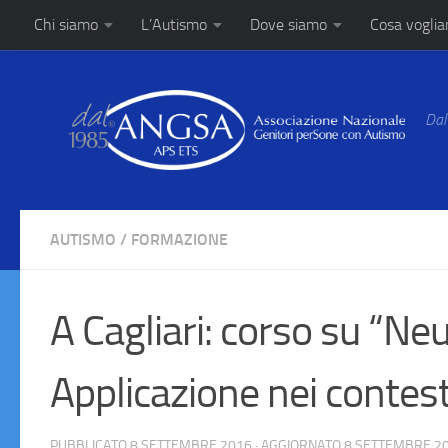
Chi siamo
L’Autismo
Dove siamo
Cosa vogli
Salta al contenuto
Dal
AUTISMO
/
FORMAZIONE
A Cagliari: corso su “Ne
Applicazione nei contes
PUBBLICATO
8 SETTEMBRE 2016
· AGGIORNATO
8 SETTEMBRE 2