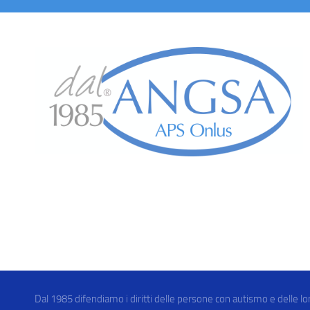
Dal 1985 difendiamo i diritti delle persone con autismo e delle lo