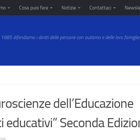
amo
Cosa puoi fare
Notizie
Contattaci
Newsle
 1985 difendiamo i diritti delle persone con autismo e delle loro famiglie
uroscienze dell’Educazione
ti educativi” Seconda Edizi
016