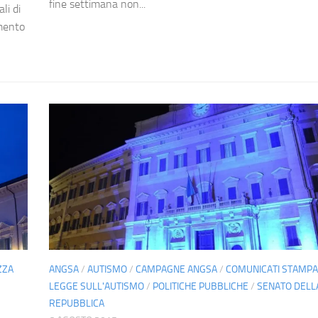
fine settimana non...
li di
umento
ZZA
ANGSA
/
AUTISMO
/
CAMPAGNE ANGSA
/
COMUNICATI STAMPA
LEGGE SULL'AUTISMO
/
POLITICHE PUBBLICHE
/
SENATO DELL
REPUBBLICA