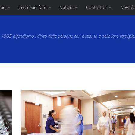
amo
Cosa puoi fare
Notizie
Contattaci
Newsle
 1985 difendiamo i diritti delle persone con autismo e delle loro famiglie