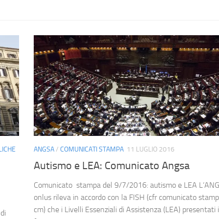
LICHE
ANGSA
/
COMUNICATI STAMPA
11 LUGLIO 2016
Autismo e LEA: Comunicato Angsa
Comunicato stampa del 9/7/2016: autismo e LEA L’AN
onlus rileva in accordo con la FISH (cfr comunicato stamp
cm) che i Livelli Essenziali di Assistenza (LEA) presentati
di