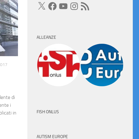
X
Facebook
YouTube
Instagram
Feed
RSS
ALLEANZE
2017
dente di
ente i
FISH ONLUS
licati in
AUTISM EUROPE