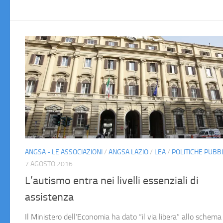
ANGSA - LE ASSOCIAZIONI
/
ANGSA LAZIO
/
LEA
/
POLITICHE PUBB
7 AGOSTO 2016
L’autismo entra nei livelli essenziali di
assistenza
Il Ministero dell’Economia ha dato “il via libera” allo schema 