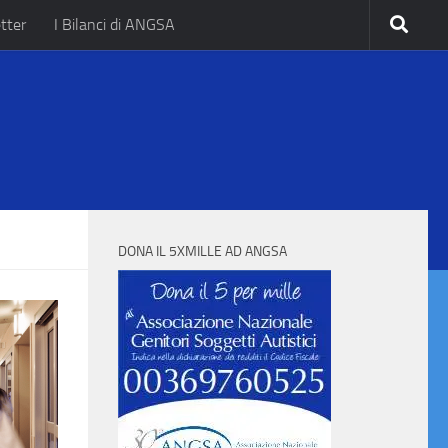
tter
I Bilanci di ANGSA
.
DONA IL 5XMILLE AD ANGSA