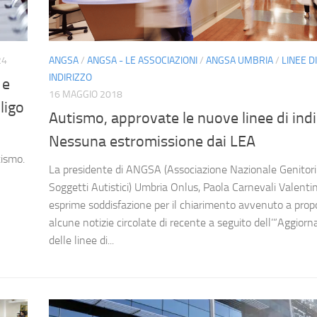
24
ANGSA
/
ANGSA - LE ASSOCIAZIONI
/
ANGSA UMBRIA
/
LINEE DI
INDIRIZZO
 e
16 MAGGIO 2018
ligo
Autismo, approvate le nuove linee di indi
Nessuna estromissione dai LEA
tismo.
La presidente di ANGSA (Associazione Nazionale Genitori
Soggetti Autistici) Umbria Onlus, Paola Carnevali Valentin
esprime soddisfazione per il chiarimento avvenuto a propo
alcune notizie circolate di recente a seguito dell’”Aggio
delle linee di...