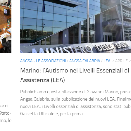
ANGSA - LE ASSOCIAZIONI
/
ANGSA CALABRIA
/
LEA
2 APRILE 
Marino: l’Autismo nei Livelli Essenziali di
Assistenza (LEA)
Pubblichiamo questa riflessione di Giovanni Marino, presi
Angsa Calabria, sulla pubblicazione dei nuovi LEA: Finalm
ee di
nuovi LEA, i Livelli essenziali di assistenza, sono stati pubb
Stato-
Gazzetta Ufficiale e, per la prima...
mo, le