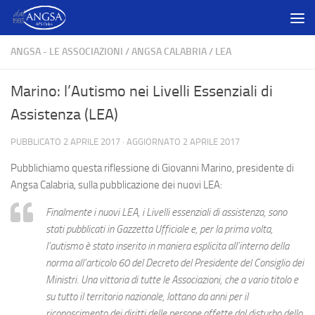
Salta al contenuto
ANGSA - LE ASSOCIAZIONI
/
ANGSA CALABRIA
/
LEA
Marino: l’Autismo nei Livelli Essenziali di
Assistenza (LEA)
PUBBLICATO
2 APRILE 2017
· AGGIORNATO
2 APRILE 2017
Pubblichiamo questa riflessione di Giovanni Marino, presidente di
Angsa Calabria, sulla pubblicazione dei nuovi LEA:
Finalmente i nuovi LEA, i Livelli essenziali di assistenza, sono
stati pubblicati in Gazzetta Ufficiale e, per la prima volta,
l’autismo è stato inserito in maniera esplicita all’interno della
norma all’articolo 60 del Decreto del Presidente del Consiglio dei
Ministri. Una vittoria di tutte le Associazioni, che a vario titolo e
su tutto il territorio nazionale, lottano da anni per il
riconoscimento dei diritti delle persone affette dal disturbo dello