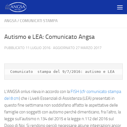
Salta al contenuto
ANGSA
/
COMUNICATI STAMPA
Autismo e LEA: Comunicato Angsa
PUBBLICATO
11 LUGLIO 2016
· AGGIORNATO
27 MARZO 2017
Comunicato  stampa del 9/7/2016: autismo e LEA
L’ANGSA onlus rileva in accordo con la
FISH (cfr comunicato stampa
del 8 cm
) che i Livelli Essenziali di Assistenza (LEA) presentati in
questo fine settimana non soddisfano affatto le aspettative delle
famiglie con soggetti con autismo perché dimenticano, fra l’altro, la
legge sull’autismo n.134 del 2015 e la legge n.112 del 2016 sul
Dopo di Noi. Si rendono perciò necessarie alcune integrazioni ancor