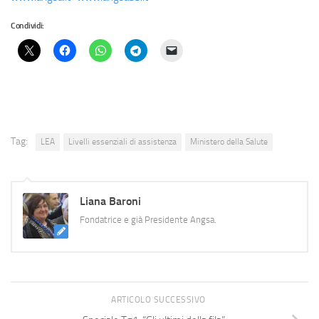
Condividi:
Tag:
LEA
Livelli essenziali di assistenza
Ministero della Salute
Liana Baroni
Fondatrice e già Presidente Angsa.
ARTICOLO SUCCESSIVO