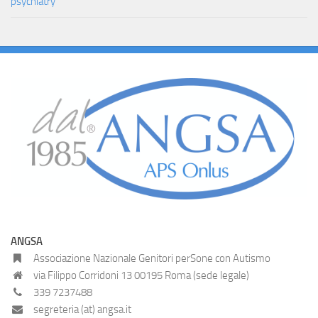
psychiatry
ANGSA
Associazione Nazionale Genitori perSone con Autismo
via Filippo Corridoni 13 00195 Roma (sede legale)
339 7237488
segreteria (at) angsa.it