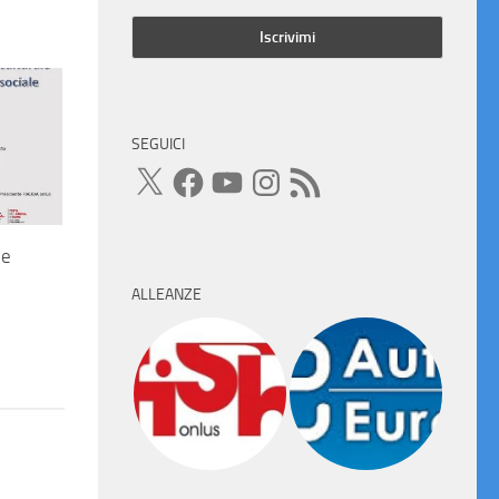
SEGUICI
X
Facebook
YouTube
Instagram
Feed
RSS
 e
ALLEANZE