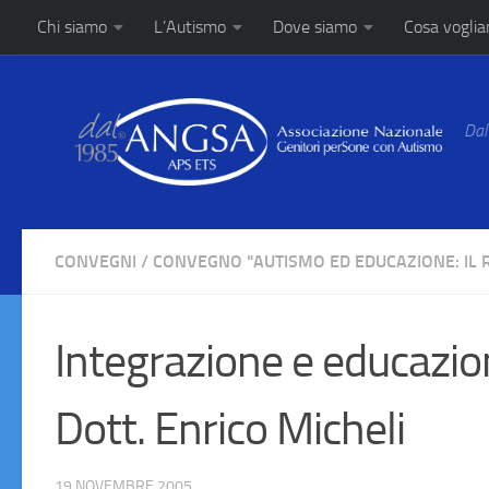
Chi siamo
L’Autismo
Dove siamo
Cosa vogli
Salta al contenuto
Dal
CONVEGNI
/
CONVEGNO "AUTISMO ED EDUCAZIONE: IL 
Integrazione e educazion
Dott. Enrico Micheli
19 NOVEMBRE 2005