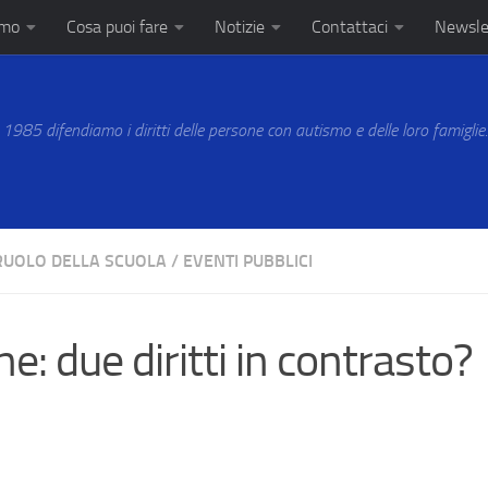
amo
Cosa puoi fare
Notizie
Contattaci
Newsle
 1985 difendiamo i diritti delle persone con autismo e delle loro famiglie
RUOLO DELLA SCUOLA
/
EVENTI PUBBLICI
e: due diritti in contrasto?