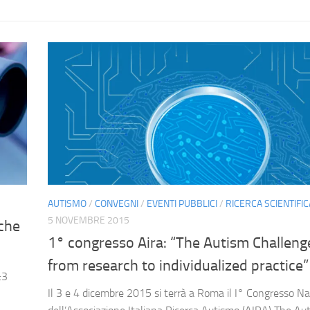
AUTISMO
/
CONVEGNI
/
EVENTI PUBBLICI
/
RICERCA SCIENTIFIC
5 NOVEMBRE 2015
 che
1° congresso Aira: “The Autism Challeng
from research to individualized practice”
:3
Il 3 e 4 dicembre 2015 si terrà a Roma il I° Congresso N