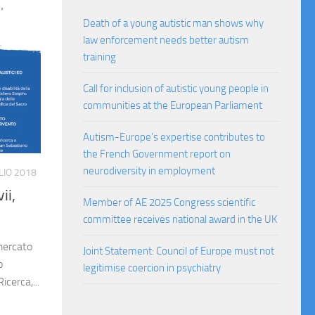
Death of a young autistic man shows why
law enforcement needs better autism
training
Call for inclusion of autistic young people in
communities at the European Parliament
Autism-Europe’s expertise contributes to
the French Government report on
neurodiversity in employment
LIO 2018
ii,
Member of AE 2025 Congress scientific
committee receives national award in the UK
 mercato
Joint Statement: Council of Europe must not
o
legitimise coercion in psychiatry
icerca,...