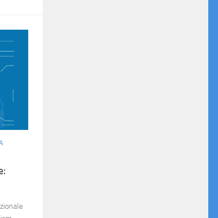
A
e:
azionale