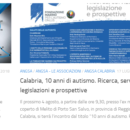
 2018
ANGSA
/
ANGSA - LE ASSOCIAZIONI
/
ANGSA CALABRIA
17 LUG
Calabria, 10 anni di autismo. Ricerca, serv
legislazioni e prospettive
ze
Il prossimo 4 agosto, a partire dalle ore 9,30, presso l’ex
a
coperto di Melito di Porto San Salvo, in provincia di Reggi
e
Calabria, si terrà l’incontro dal titolo “10 anni di autismo. R