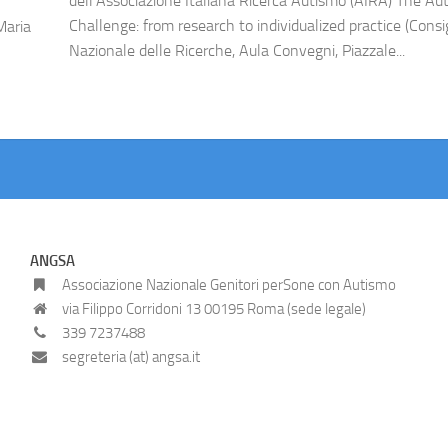
dell’Associazione Italiana Ricerca Autismo (AIRA) The Au
Challenge: from research to individualized practice (Consi
Maria
Nazionale delle Ricerche, Aula Convegni, Piazzale...
ANGSA
Associazione Nazionale Genitori perSone con Autismo
via Filippo Corridoni 13 00195 Roma (sede legale)
339 7237488
segreteria (at) angsa.it