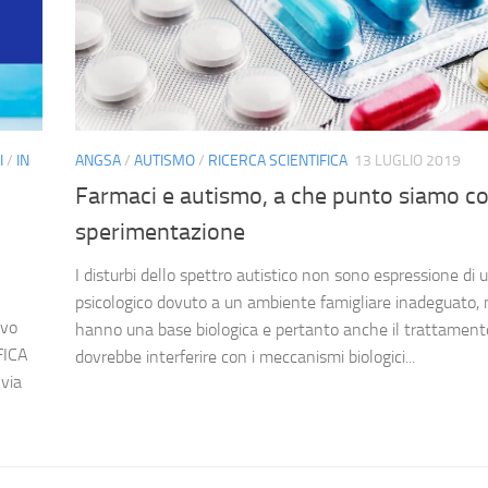
I
/
IN
ANGSA
/
AUTISMO
/
RICERCA SCIENTIFICA
13 LUGLIO 2019
Farmaci e autismo, a che punto siamo co
sperimentazione
I disturbi dello spettro autistico non sono espressione di 
psicologico dovuto a un ambiente famigliare inadeguato,
ivo
hanno una base biologica e pertanto anche il trattament
FICA
dovrebbe interferire con i meccanismi biologici...
 via