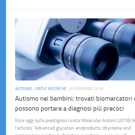
AUTISMO
/
DATI E RICERCHE
20 FEBBRAIO 2018
Autismo nei bambini: trovati biomarcatori
possono portare a diagnosi più precoci
Esce oggi sulla prestigiosa rivista Molecular Autism (2018) 9
l’articolo “Advanced glycation endproducts, dityrosine and