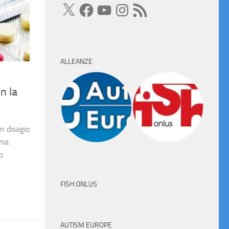
X
Facebook
YouTube
Instagram
Feed
RSS
ALLEANZE
n la
un disagio
 ma
o
FISH ONLUS
AUTISM EUROPE