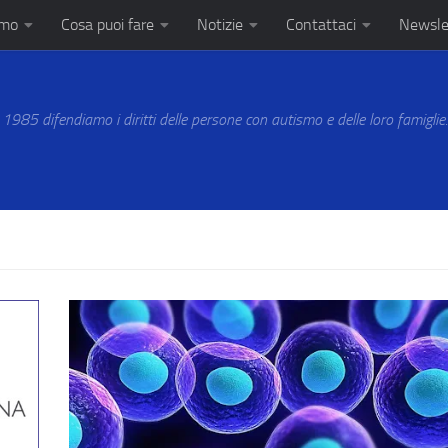
amo
Cosa puoi fare
Notizie
Contattaci
Newsle
 1985 difendiamo i diritti delle persone con autismo e delle loro famiglie