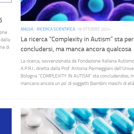
6
ANGSA
/
RICERCA SCIENTIFICA
18 OTTOBRE 2024
ione
La ricerca “Complexity in Autism” sta per
 dalla
ne di
concludersi, ma manca ancora qualcosa
La ricerca, sovvenzionata da Fondazione Italiana Autismo
A.P.R.I., diretta dalla Prof. Antonia Parmeggiani dell’Univer
Bologna “COMPLEXITY IN AUTISM” sta concludendosi, 
mancano ancora un po’ di soggetti (bambini maschi di età.