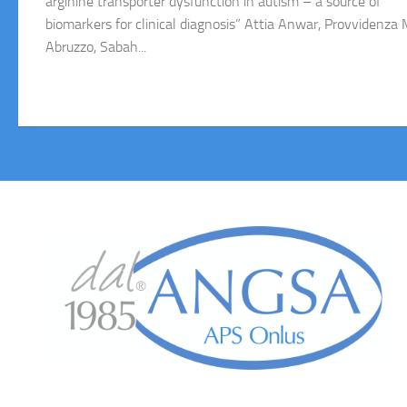
arginine transporter dysfunction in autism – a source of
biomarkers for clinical diagnosis” Attia Anwar, Provvidenza 
Abruzzo, Sabah...