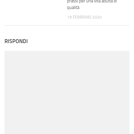
prassi per una vita adulta di
qualità
19 FEBBRAIO 2020
RISPONDI