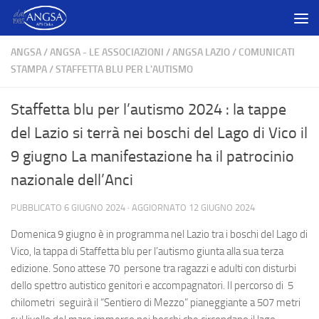
Salta al contenuto
ANGSA
/
ANGSA - LE ASSOCIAZIONI
/
ANGSA LAZIO
/
COMUNICATI
STAMPA
/
STAFFETTA BLU PER L'AUTISMO
Staffetta blu per l’autismo 2024 : la tappe
del Lazio si terrà nei boschi del Lago di Vico il
9 giugno La manifestazione ha il patrocinio
nazionale dell’Anci
PUBBLICATO
6 GIUGNO 2024
· AGGIORNATO
12 GIUGNO 2024
Domenica 9 giugno è in programma nel Lazio tra i boschi del Lago di
Vico, la tappa di Staffetta blu per l’autismo giunta alla sua terza
edizione. Sono attese 70 persone tra ragazzi e adulti con disturbi
dello spettro autistico genitori e accompagnatori. Il percorso di 5
chilometri seguirà il “Sentiero di Mezzo” pianeggiante a 507 metri