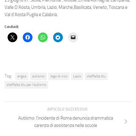
23 giugno in : Sicilia, Piemonte , Molise, Emilia Romagna, Campania,
Valle D’Aosta, Umbria, Lazio, Marche,Basilicata, Veneto, Toscana e
Val d’Aosta Puglia e Calabria.
Condividi:
Tag:
angsa
autismo
lago di vico
Lazio
staffetta blu
staffetta blu per l'autismo
ARTICOLO SUCCESSIVO
Autismo: l’incidente di Roma denuncia drammatica
carenza di assistenza nelle scuole