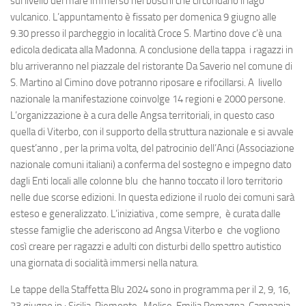
sul livello del mare immerso nei boschi che circondano il lago
vulcanico. L’appuntamento è fissato per domenica 9 giugno alle
9.30 presso il parcheggio in località Croce S. Martino dove c’è una
edicola dedicata alla Madonna. A conclusione della tappa i ragazzi in
blu arriveranno nel piazzale del ristorante Da Saverio nel comune di
S. Martino al Cimino dove potranno riposare e rifocillarsi. A livello
nazionale la manifestazione coinvolge 14 regioni e 2000 persone.
L’organizzazione è a cura delle Angsa territoriali, in questo caso
quella di Viterbo, con il supporto della struttura nazionale e si avvale
quest’anno , per la prima volta, del patrocinio dell’Anci (Associazione
nazionale comuni italiani) a conferma del sostegno e impegno dato
dagli Enti locali alle colonne blu che hanno toccato il loro territorio
nelle due scorse edizioni. In questa edizione il ruolo dei comuni sarà
esteso e generalizzato. L’iniziativa , come sempre, è curata dalle
stesse famiglie che aderiscono ad Angsa Viterbo e che vogliono
così creare per ragazzi e adulti con disturbi dello spettro autistico
una giornata di socialità immersi nella natura.
Le tappe della Staffetta Blu 2024 sono in programma per il 2, 9, 16,