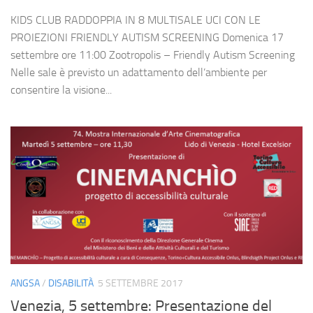
KIDS CLUB RADDOPPIA IN 8 MULTISALE UCI CON LE
PROIEZIONI FRIENDLY AUTISM SCREENING Domenica 17
settembre ore 11:00 Zootropolis – Friendly Autism Screening
Nelle sale è previsto un adattamento dell’ambiente per
consentire la visione...
ANGSA
/
DISABILITÀ
5 SETTEMBRE 2017
Venezia, 5 settembre: Presentazione del