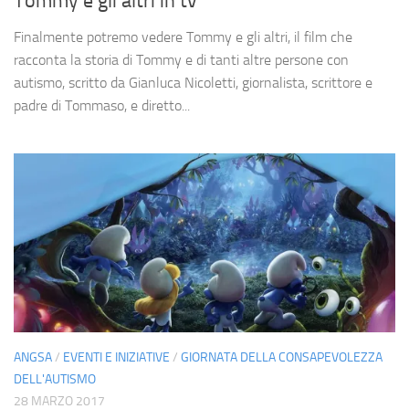
Tommy e gli altri in tv
Finalmente potremo vedere Tommy e gli altri, il film che
racconta la storia di Tommy e di tanti altre persone con
autismo, scritto da Gianluca Nicoletti, giornalista, scrittore e
padre di Tommaso, e diretto...
ANGSA
/
EVENTI E INIZIATIVE
/
GIORNATA DELLA CONSAPEVOLEZZA
DELL'AUTISMO
28 MARZO 2017