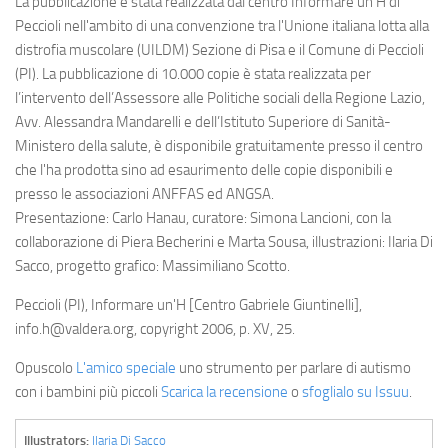
La pubblicazione è stata realizzata dal centro Informare un'H di
Peccioli nell'ambito di una convenzione tra l'Unione italiana lotta alla
distrofia muscolare (UILDM) Sezione di Pisa e il Comune di Peccioli
(PI). La pubblicazione di 10.000 copie è stata realizzata per
l’intervento dell’Assessore alle Politiche sociali della Regione Lazio,
Avv. Alessandra Mandarelli e dell’Istituto Superiore di Sanità-
Ministero della salute, è disponibile gratuitamente presso il centro
che l'ha prodotta sino ad esaurimento delle copie disponibili e
presso le associazioni ANFFAS ed ANGSA.
Presentazione: Carlo Hanau, curatore: Simona Lancioni, con la
collaborazione di Piera Becherini e Marta Sousa, illustrazioni: Ilaria Di
Sacco, progetto grafico: Massimiliano Scotto.
Peccioli (PI), Informare un'H [Centro Gabriele Giuntinelli],
info.h@valdera.org, copyright 2006, p. XV, 25.
Opuscolo
L'amico speciale
uno strumento per parlare di autismo
con i bambini più piccoli
Scarica la recensione
o
sfoglialo su Issuu
.
Illustrators:
Ilaria Di Sacco