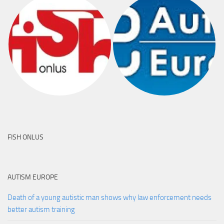
FISH ONLUS
AUTISM EUROPE
Death of a young autistic man shows why law enforcement needs
better autism training