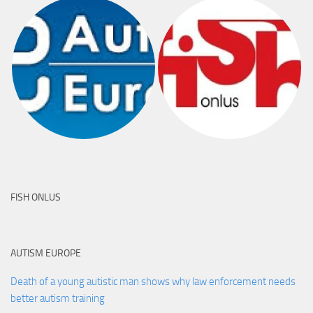
FISH ONLUS
AUTISM EUROPE
Death of a young autistic man shows why law enforcement needs
better autism training