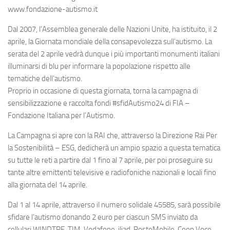
www.fondazione-autismo.it
Dal 2007, l’Assemblea generale delle Nazioni Unite, ha istituito, il 2
aprile, la Giornata mondiale della consapevolezza sull’autismo. La
serata del 2 aprile vedrà dunque i più importanti monumenti italiani
illuminarsi di blu per informare la popolazione rispetto alle
tematiche dell’autismo.
Proprio in occasione di questa giornata, torna la campagna di
sensibilizzazione e raccolta fondi #sfidAutismo24 di FIA –
Fondazione Italiana per l’Autismo.
La Campagna si apre con la RAI che, attraverso la Direzione Rai Per
la Sostenibilità – ESG, dedicherà un ampio spazio a questa tematica
su tutte le reti a partire dal 1 fino al 7 aprile, per poi proseguire su
tante altre emittenti televisive e radiofoniche nazionali e locali fino
alla giornata del 14 aprile.
Dal 1 al 14 aprile, attraverso il numero solidale 45585, sarà possibile
sfidare l’autismo donando 2 euro per ciascun SMS inviato da
cellulari WINDTRE, TIM, Vodafone, iliad, PosteMobile, Coop Voce,