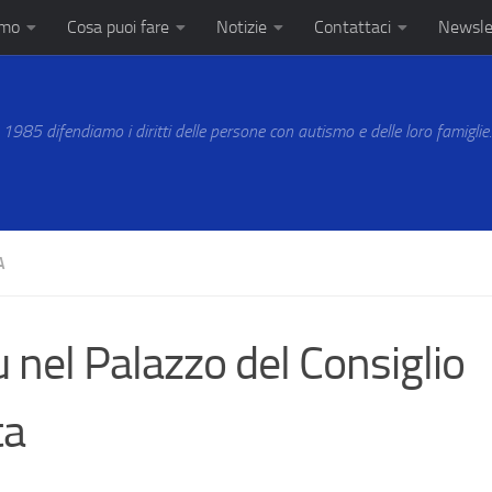
amo
Cosa puoi fare
Notizie
Contattaci
Newsle
 1985 difendiamo i diritti delle persone con autismo e delle loro famiglie
A
 nel Palazzo del Consiglio
ta