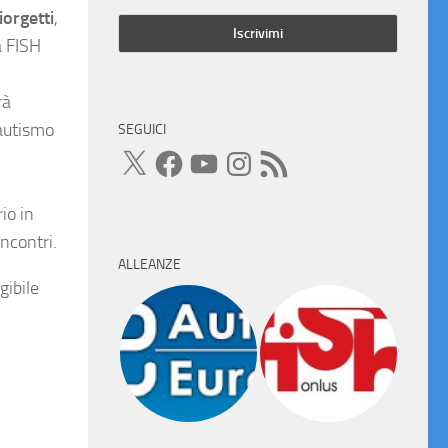
iorgetti
,
a FISH
rà
 autismo
SEGUICI
X
Facebook
YouTube
Instagram
Feed
RSS
io in
incontri.
ALLEANZE
gibile