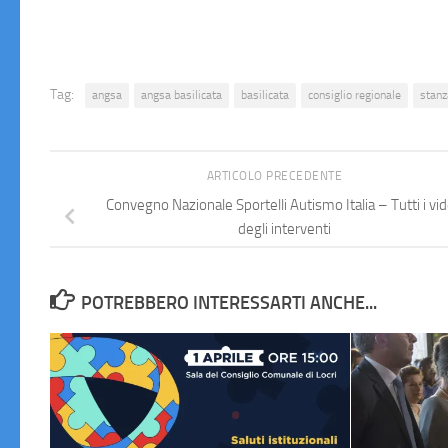
Tag:
angsa
angsa basilicata
basilicata
consiglio regionale
stanz
ARTICOLO PRECEDENTE
Convegno Nazionale Sportelli Autismo Italia – Tutti i vi
degli interventi
POTREBBERO INTERESSARTI ANCHE...