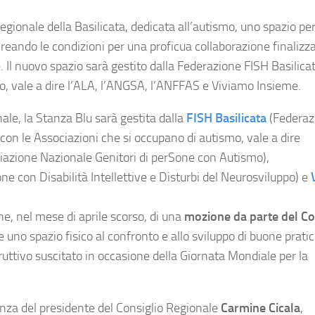
egionale della Basilicata, dedicata all’autismo, uno spazio pe
i, creando le condizioni per una proficua collaborazione finalizza
. Il nuovo spazio sarà gestito dalla Federazione FISH Basilicat
mo, vale a dire l’ALA, l’ANGSA, l’ANFFAS e Viviamo Insieme.
ale, la Stanza Blu sarà gestita dalla
FISH Basilicata
(Federaz
 con le Associazioni che si occupano di autismo, vale a dire
iazione Nazionale Genitori di perSone con Autismo),
e con Disabilità Intellettive e Disturbi del Neurosviluppo) e
ne, nel mese di aprile scorso, di una
mozione da parte del Co
e uno spazio fisico al confronto e allo sviluppo di buone prati
struttivo suscitato in occasione della Giornata Mondiale per la
nza del presidente del Consiglio Regionale
Carmine Cicala
,