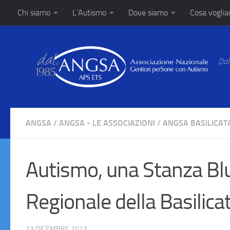
Chi siamo
L’Autismo
Dove siamo
Cosa vogli
Salta al contenuto
Dal
ANGSA
/
ANGSA - LE ASSOCIAZIONI
/
ANGSA BASILICAT
Autismo, una Stanza Blu
Regionale della Basilica
13 DICEMBRE 2023