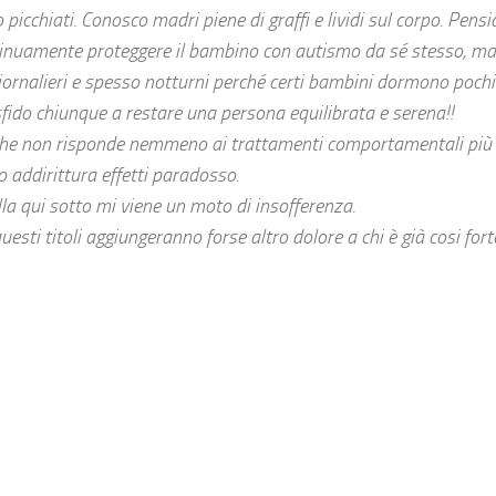
picchiati. Conosco madri piene di graffi e lividi sul corpo. Pens
tinuamente proteggere il bambino con autismo da sé stesso, m
i giornalieri e spesso notturni perché certi bambini dormono poch
fido chiunque a restare una persona equilibrata e serena!!
che non risponde nemmeno ai trattamenti comportamentali più e
 addirittura effetti paradosso.
la qui sotto mi viene un moto di insofferenza.
uesti titoli aggiungeranno forse altro dolore a chi è già cosi fo