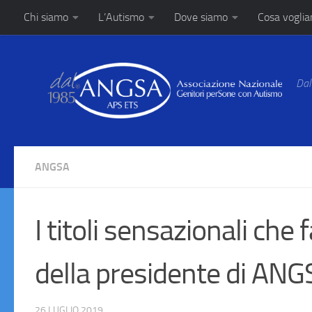
Chi siamo
L’Autismo
Dove siamo
Cosa vogli
Salta al contenuto
Dal
ANGSA
I titoli sensazionali che
della presidente di AN
26 LUGLIO 2019