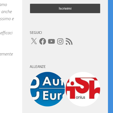
iamo
a anche
issimo e
fficaci
SEGUICI
X
Facebook
YouTube
Instagram
Feed
RSS
rtemente
ALLEANZE