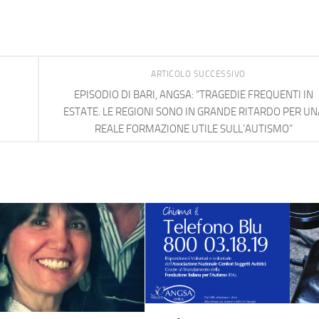
ARTICOLO SUCCESSIVO
EPISODIO DI BARI, ANGSA: “TRAGEDIE FREQUENTI IN
ESTATE. LE REGIONI SONO IN GRANDE RITARDO PER UN
REALE FORMAZIONE UTILE SULL’AUTISMO”