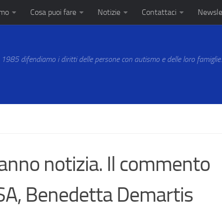
amo
Cosa puoi fare
Notizie
Contattaci
Newsle
 1985 difendiamo i diritti delle persone con autismo e delle loro famiglie
 fanno notizia. Il commento
GSA, Benedetta Demartis