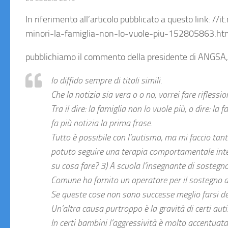
In riferimento all’articolo pubblicato a questo link: /
minori-la-famiglia-non-lo-vuole-piu-152805863.ht
pubblichiamo il commento della presidente di ANGSA
Io diffido sempre di titoli simili.
Che la notizia sia vera o o no, vorrei fare riflessio
Tra il dire: la famiglia non lo vuole più, o dire: 
fa più notizia la prima frase.
Tutto è possibile con l’autismo, ma mi faccio ta
potuto seguire una terapia comportamentale inte
su cosa fare? 3) A scuola l’insegnante di sostegn
Comune ha fornito un operatore per il sostegno al
Se queste cose non sono successe meglio farsi d
Un’altra causa purtroppo è la gravità di certi aut
In certi bambini l’aggressività è molto accentuata