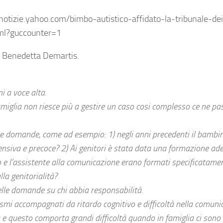
/it.notizie.yahoo.com/bimbo-autistico-affidato-la-tribunale-de
ml?guccounter=1
, Benedetta Demartis.
ni a voce alta.
la famiglia non riesce più a gestire un caso cosi complesso ce ne p
nte domande, come ad esempio: 1) negli anni precedenti il bambi
nsiva e precoce? 2) Ai genitori è stata data una formazione ad
o e l’assistente alla comunicazione erano formati specificatament
la genitorialità?
elle domande su chi abbia responsabilità.
ismi accompagnati da ritardo cognitivo e difficoltà nella comuni
 e questo comporta grandi difficoltà quando in famiglia ci sono f