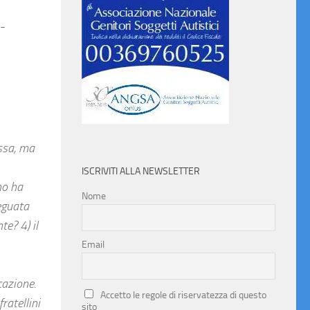
i-
assa, ma
ISCRIVITI ALLA NEWSLETTER
no ha
Nome
eguata
e? 4) il
Email
cazione.
Accetto le regole di riservatezza di questo
ratellini
sito