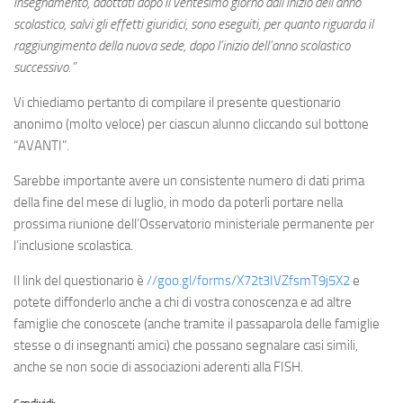
insegnamento, adottati dopo il ventesimo giorno dall’inizio dell’anno
scolastico, salvi gli effetti giuridici, sono eseguiti, per quanto riguarda il
raggiungimento della nuova sede, dopo l’inizio dell’anno scolastico
successivo.”
Vi chiediamo pertanto di compilare il presente questionario
anonimo (molto veloce) per ciascun alunno cliccando sul bottone
“AVANTI”.
Sarebbe importante avere un consistente numero di dati prima
della fine del mese di luglio, in modo da poterli portare nella
prossima riunione dell’Osservatorio ministeriale permanente per
l’inclusione scolastica.
Il link del questionario è
//goo.gl/forms/X72t3IVZfsmT9j5X2
e
potete diffonderlo anche a chi di vostra conoscenza e ad altre
famiglie che conoscete (anche tramite il passaparola delle famiglie
stesse o di insegnanti amici) che possano segnalare casi simili,
anche se non socie di associazioni aderenti alla FISH.