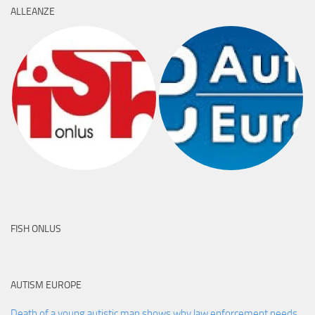
ALLEANZE
FISH ONLUS
AUTISM EUROPE
Death of a young autistic man shows why law enforcement needs