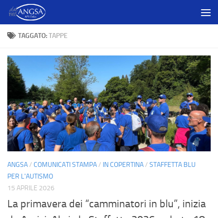
Salta al contenuto
TAGGATO:
TAPPE
ANGSA
/
COMUNICATI STAMPA
/
IN COPERTINA
/
STAFFETTA BLU
PER L'AUTISMO
15 APRILE 2026
La primavera dei “camminatori in blu”, inizia