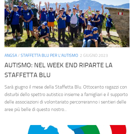
ANGSA
/
STAFFETTA BLU PER L'AUTISMO
2 GIUGNO 2023
AUTISMO: NEL WEEK END RIPARTE LA
STAFFETTA BLU
Sarà giugno il mese della Staffetta Blu. Ottocento ragazzi con
disturbi dello spettro autistico insieme a famigliari e il supporto
delle associazioni di volontariato percorreranno i sentieri delle
aree più belle di questo nostro...