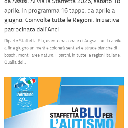
da Assisi. Al via la Staffetta 2026, sabato 18
aprile. In programma 16 tappe, da aprile a
giugno. Coinvolte tutte le Regioni. Iniziativa
patrocinata dall’Anci
Riparte Staffetta Blu, evento nazionale di Angsa che da aprile
a fine giugno animerà e colorerà sentieri e strade bianche di
boschi, monti, aree naturali , parchi, in tutte le regioni italiane.
Quella del...