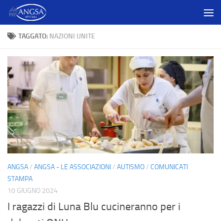
Salta al contenuto
TAGGATO:
NAZIONI UNITE
ANGSA
/
ANGSA - LE ASSOCIAZIONI
/
AUTISMO
/
COMUNICATI
STAMPA
10 GIUGNO 2024
I ragazzi di Luna Blu cucineranno per i