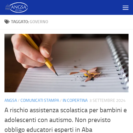
Salta al contenuto
TAGGATO:
GOVERNO
ANGSA
/
COMUNICATI STAMPA
/
IN COPERTINA
3 SETTEMBRE 2024
A rischio assistenza scolastica per bambini e
adolescenti con autismo. Non previsto
obbligo educatori esperti in Aba