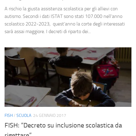
A rischio la giusta assistenza scolastica per gli allievi con
autismo. Secondi i dati ISTAT sono stati 107.000 nell’anno
scolastico 2022-2023, quest’anno la corte degli interessati
sarà assai maggiore. I decreti di riparto dei...
FISH
/
SCUOLA
24 GENNAIO 2017
FISH: “Decreto su inclusione scolastica da
rigettare”