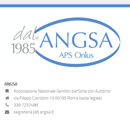
ANGSA
Associazione Nazionale Genitori perSone con Autismo
via Filippo Corridoni 13 00195 Roma (sede legale)
339 7237488
segreteria (at) angsa.it