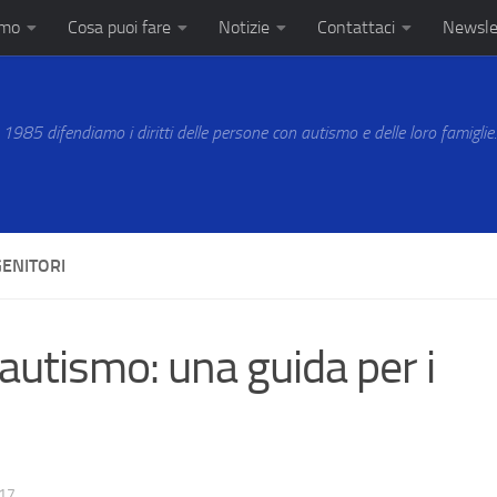
amo
Cosa puoi fare
Notizie
Contattaci
Newsle
 1985 difendiamo i diritti delle persone con autismo e delle loro famiglie
GENITORI
autismo: una guida per i
17