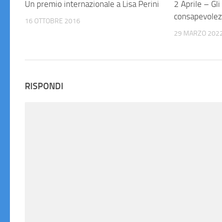
Un premio internazionale a Lisa Perini
2 Aprile – Gl
consapevolez
16 OTTOBRE 2016
29 MARZO 202
RISPONDI