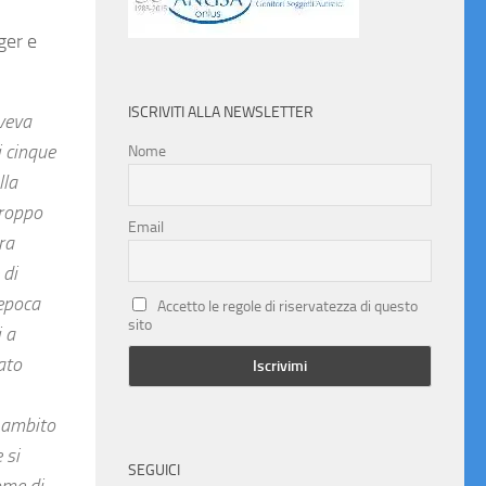
ger e
ISCRIVITI ALLA NEWSLETTER
veva
i cinque
Nome
lla
troppo
Email
ra
 di
'epoca
Accetto le regole di riservatezza di questo
sito
 a
ato
n ambito
 si
SEGUICI
ome di