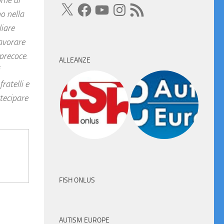
X
Facebook
YouTube
Instagram
Feed
RSS
o nella
liare
lavorare
precoce.
ALLEANZE
ratelli e
tecipare
FISH ONLUS
AUTISM EUROPE