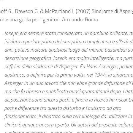
off S., Dawson G. & McPartland J. (2007)
Sindrome di Asper
mo: una guida per i genitori
. Armando: Roma
Joseph era sempre stato considerato un bambino brillante, a
iniziato a parlare prima del suo primo compleanno e all'età d
anni poteva indicare qualsiasi luogo del mondo basandosi su
descrizione geografica. Joseph era molto intelligente, ma pur
soffriva della sindrome di Asperger. Fu Hans Asperger, pediat
austriaco, a definire per la prima volta, nel 1944, la sindrome
Asperger in un suo lavoro che non ebbe grande diffusione all
ma che fu ripreso e pubblicato quasi quarant'anni dopo. I dati
disposizione sono ancora pochi e finora la ricerca ha riscontr
poche differenze tra questo disturbo e l'autismo ad alto
funzionamento. Il dibattito sulla terminologia da utilizzare i
clinico è dunque ancora aperto. Gli autori del presente volume
rivolgono ai genitori - e non solo - di bambini affetti da sindr