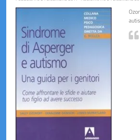
Ozon
autis