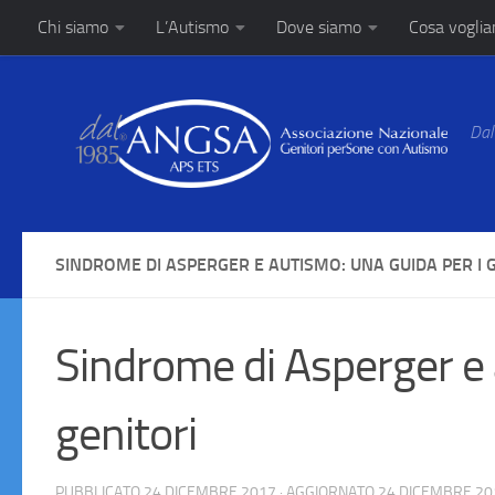
Chi siamo
L’Autismo
Dove siamo
Cosa vogli
Salta al contenuto
Dal
SINDROME DI ASPERGER E AUTISMO: UNA GUIDA PER I 
Sindrome di Asperger e 
genitori
PUBBLICATO
24 DICEMBRE 2017
· AGGIORNATO
24 DICEMBRE 20