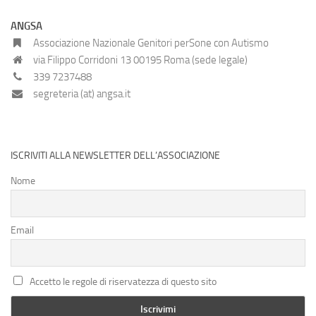
ANGSA
Associazione Nazionale Genitori perSone con Autismo
via Filippo Corridoni 13 00195 Roma (sede legale)
339 7237488
segreteria (at) angsa.it
ISCRIVITI ALLA NEWSLETTER DELL’ASSOCIAZIONE
Nome
Email
Accetto le regole di riservatezza di questo sito