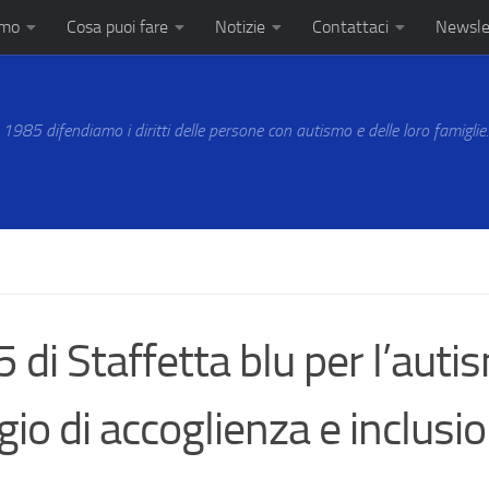
amo
Cosa puoi fare
Notizie
Contattaci
Newsle
 1985 difendiamo i diritti delle persone con autismo e delle loro famiglie
 di Staffetta blu per l’auti
gio di accoglienza e inclusi