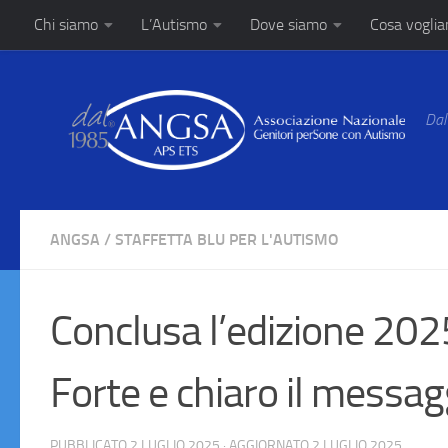
Chi siamo
L’Autismo
Dove siamo
Cosa vogli
Salta al contenuto
Dal
ANGSA
/
STAFFETTA BLU PER L'AUTISMO
Conclusa l’edizione 2025
Forte e chiaro il messag
PUBBLICATO
2 LUGLIO 2025
· AGGIORNATO
2 LUGLIO 2025