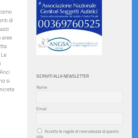
utismo
nti di
azzi
o aree
etta
. Le
i
’Anci
ISCRIVITI ALLA NEWSLETTER
mo si
Nome
oncrete
Email
Accetto le regole di riservatezza di questo
sito