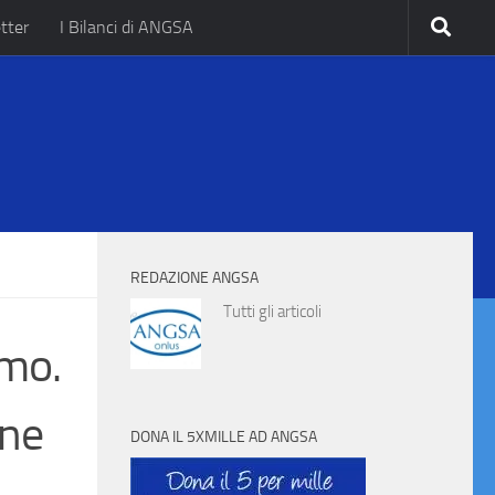
tter
I Bilanci di ANGSA
.
REDAZIONE ANGSA
Tutti gli articoli
smo.
one
DONA IL 5XMILLE AD ANGSA