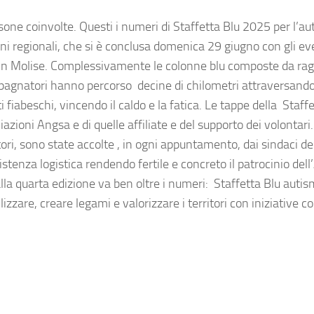
one coinvolte. Questi i numeri di Staffetta Blu 2025 per l’a
ni regionali, che si è conclusa domenica 29 giugno con gli eve
n Molise. Complessivamente le colonne blu composte da rag
mpagnatori hanno percorso decine di chilometri attraversand
i fiabeschi, vincendo il caldo e la fatica. Le tappe della Staff
iazioni Angsa e di quelle affiliate e del supporto dei volontari
i, sono state accolte , in ogni appuntamento, dai sindaci de
tenza logistica rendendo fertile e concreto il patrocinio dell
alla quarta edizione va ben oltre i numeri: Staffetta Blu autis
zare, creare legami e valorizzare i territori con iniziative c