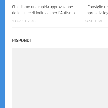
Chiediamo una rapida approvazione
Il Consiglio 
delle Linee di Indirizzo per l’Autismo
approva la le
13 APRILE 2018
14 SETTEMBRE
RISPONDI