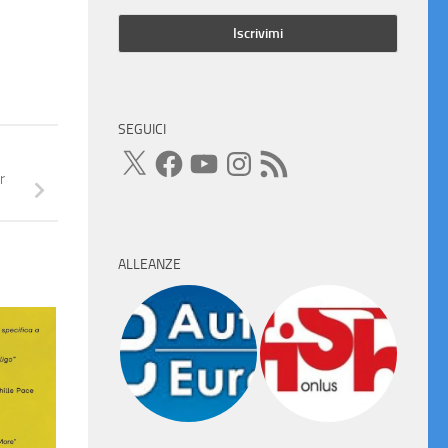
SEGUICI
X
Facebook
YouTube
Instagram
Feed
RSS
r
ALLEANZE