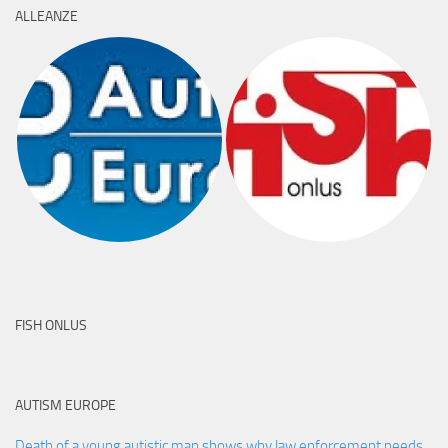
ALLEANZE
FISH ONLUS
AUTISM EUROPE
Death of a young autistic man shows why law enforcement needs