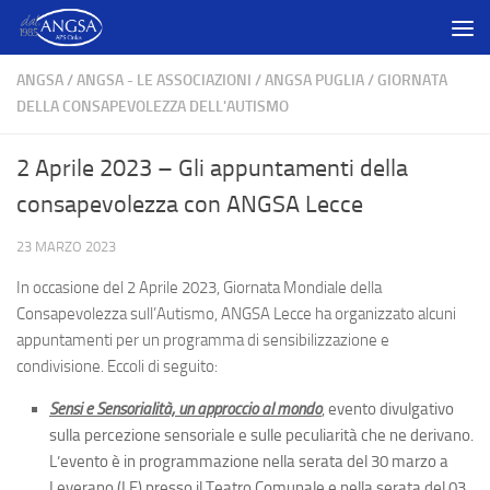
Salta al contenuto
ANGSA
/
ANGSA - LE ASSOCIAZIONI
/
ANGSA PUGLIA
/
GIORNATA
DELLA CONSAPEVOLEZZA DELL'AUTISMO
2 Aprile 2023 – Gli appuntamenti della
consapevolezza con ANGSA Lecce
23 MARZO 2023
In occasione del 2 Aprile 2023, Giornata Mondiale della
Consapevolezza sull’Autismo, ANGSA Lecce ha organizzato alcuni
appuntamenti per un programma di sensibilizzazione e
condivisione. Eccoli di seguito:
Sensi e Sensorialità, un approccio al mondo
, evento divulgativo
sulla percezione sensoriale e sulle peculiarità che ne derivano.
L’evento è in programmazione nella serata del 30 marzo a
Leverano (LE) presso il Teatro Comunale e nella serata del 03