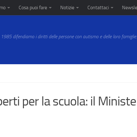
amo
Cosa puoi fare
Notizie
Contattaci
Newsle
 1985 difendiamo i diritti delle persone con autismo e delle loro famiglie
rti per la scuola: il Minist