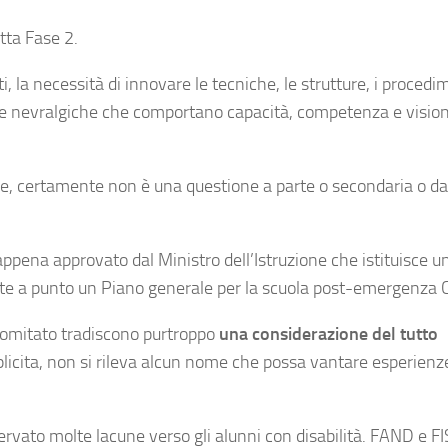
tta Fase 2.
nti, la necessità di innovare le tecniche, le strutture, i procedi
te e nevralgiche che comportano capacità, competenza e visio
fide, certamente non è una questione a parte o secondaria o da
 appena approvato dal Ministro dell’Istruzione che istituisce u
e a punto un Piano generale per la scuola post-emergenza 
l Comitato tradiscono purtroppo
una considerazione del tutto
plicita, non si rileva alcun nome che possa vantare esperienz
ervato molte lacune verso gli alunni con disabilità. FAND e F