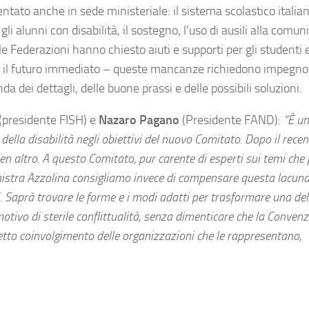
ato anche in sede ministeriale: il sistema scolastico italia
gli alunni con disabilità, il sostegno, l’uso di ausili alla comu
le Federazioni hanno chiesto aiuti e supporti per gli studenti 
 per il futuro immediato – queste mancanze richiedono impegno
dei dettagli, delle buone prassi e delle possibili soluzioni.
(presidente FISH) e
Nazaro Pagano
(Presidente FAND):
“È un
ella disabilità negli obiettivi del nuovo Comitato. Dopo il rece
n altro. A questo Comitato, pur carente di esperti sui temi che p
istra Azzolina consigliamo invece di compensare questa lacun
sati. Saprà trovare le forme e i modi adatti per trasformare una de
otivo di sterile conflittualità, senza dimenticare che la Conven
iretto coinvolgimento delle organizzazioni che le rappresentano,