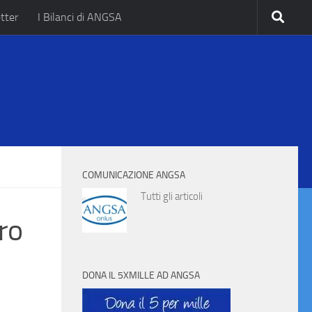
tter
I Bilanci di ANGSA
.
COMUNICAZIONE ANGSA
Tutti gli articoli
ero
DONA IL 5XMILLE AD ANGSA