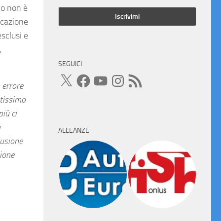
no non è
nicazione
esclusi e
,
SEGUICI
X
Facebook
YouTube
Instagram
Feed
RSS
 errore
ntissimo
iù ci
a
ALLEANZE
lusione
zione