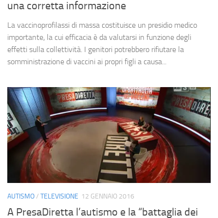
una corretta informazione
La vaccinoprofilassi di massa costituisce un presidio medico
importante, la cui efficacia è da valutarsi in funzione degli
effetti sulla collettività. I genitori potrebbero rifiutare la
somministrazione di vaccini ai propri figli a causa...
AUTISMO
/
TELEVISIONE
12 GENNAIO 2016
A PresaDiretta l’autismo e la “battaglia dei