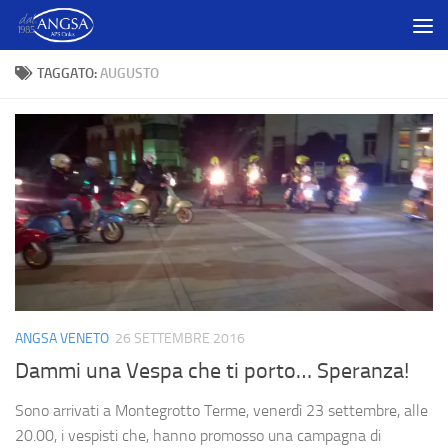
Salta al contenuto
TAGGATO:
AUGUSTO
ANGSA VENETO
26 SETTEMBRE 2016
Dammi una Vespa che ti porto… Speranza!
Sono arrivati a Montegrotto Terme, venerdì 23 settembre, alle
20.00, i vespisti che, hanno promosso una campagna di