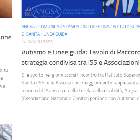
ANGSA
/
COMUNICATI STAMPA
/
IN COPERTINA
/
ISTITUTO SUP
DI SANITÀ
/
LINEA GUIDA
sone
14 MARZO 2023
Autismo e Linee guida: Tavolo di Raccor
strategia condivisa tra ISS e Associazioni
ne su
Si è svolto nei giorni scorsi l’incontro tra l’Istituto Superio
te
Sanità (ISS) e le Associazioni maggiormente rappresentat
ive
mondo dell’Autismo e della tutela della disabilità, Angsa
(Associazione Nazionale Genitori perSone con Autismo) e.