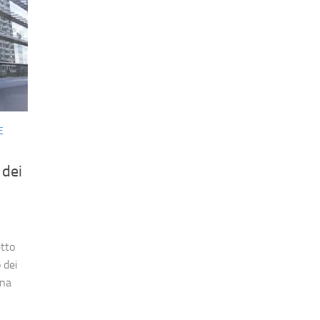
E
 dei
etto
 dei
una