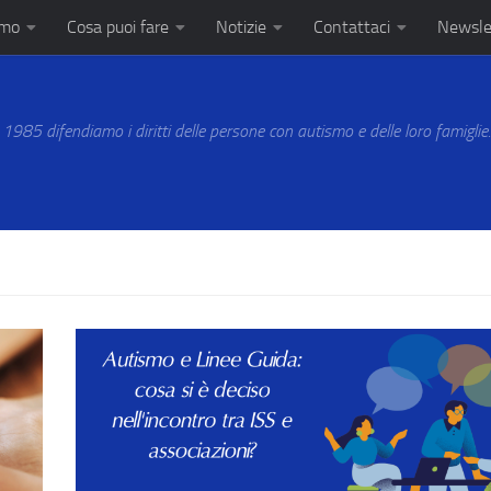
amo
Cosa puoi fare
Notizie
Contattaci
Newsle
 1985 difendiamo i diritti delle persone con autismo e delle loro famiglie