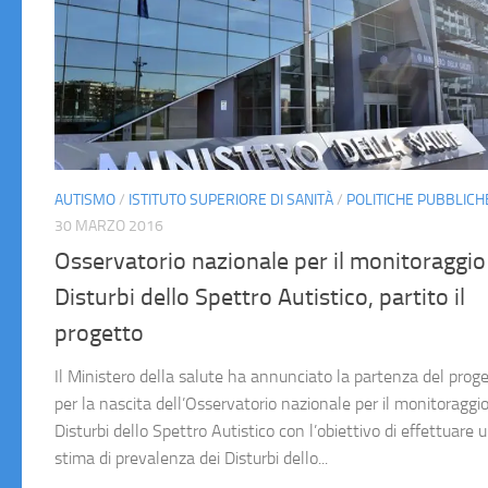
AUTISMO
/
ISTITUTO SUPERIORE DI SANITÀ
/
POLITICHE PUBBLICH
30 MARZO 2016
Osservatorio nazionale per il monitoraggio
Disturbi dello Spettro Autistico, partito il
progetto
Il Ministero della salute ha annunciato la partenza del prog
per la nascita dell’Osservatorio nazionale per il monitoraggio
Disturbi dello Spettro Autistico con l’obiettivo di effettuare 
stima di prevalenza dei Disturbi dello...